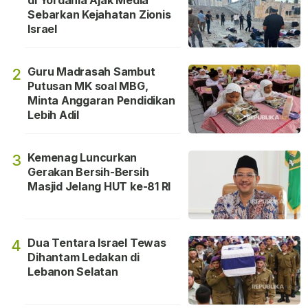
di Yordania Ajak Media
Sebarkan Kejahatan Zionis
Israel
Guru Madrasah Sambut
2
Putusan MK soal MBG,
Minta Anggaran Pendidikan
Lebih Adil
Kemenag Luncurkan
3
Gerakan Bersih-Bersih
Masjid Jelang HUT ke-81 RI
Dua Tentara Israel Tewas
4
Dihantam Ledakan di
Lebanon Selatan