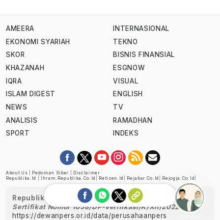
AMEERA
INTERNASIONAL
EKONOMI SYARIAH
TEKNO
SKOR
BISNIS FINANSIAL
KHAZANAH
ESGNOW
IQRA
VISUAL
ISLAM DIGEST
ENGLISH
NEWS
TV
ANALISIS
RAMADHAN
SPORT
INDEKS
About Us
|
Pedoman Siber
|
Disclaimer
Republika.id
|
Ihram.republika.co.id
|
Retizen.id
|
Rejabar.co.id
|
Rejogja.co.id
|
Republika telah diverifikasi oleh Dewan Pers
Sertifikat Nomor 1058/DP-Verifikasi/K/XII/2022
https://dewanpers.or.id/data/perusahaanpers
Ask me!