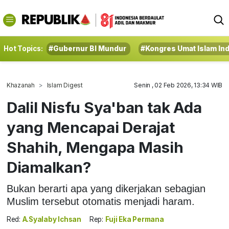
Hot Topics:
#Gubernur BI Mundur
#Kongres Umat Islam In
Khazanah
Islam Digest
Senin , 02 Feb 2026, 13:34 WIB
Dalil Nisfu Sya'ban tak Ada
yang Mencapai Derajat
Shahih, Mengapa Masih
Diamalkan?
Bukan berarti apa yang dikerjakan sebagian
Muslim tersebut otomatis menjadi haram.
Red:
A.Syalaby Ichsan
Rep:
Fuji Eka Permana