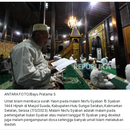
ANTARA FOTO/Bayu Pratama S
Umat Islam membaca surah Yasin pada malam Nisfu Syaban 15 Syaban
1444 Hijriah di Masjid Suada, Kabupaten Hulu Sungai Selatan, Kalimantan
Selatan, Selasa (7/3/2023). Malam Nisfu Syaban adalah malam pada
pertengahan bulan Syaban atau malam tanggal 15 Syaban yang disebut
juga malam pengampunan dosa sehingga banyak umat Islam melakukan
ibadah.