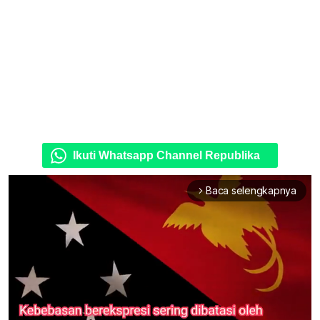
Ikuti Whatsapp Channel Republika
Baca selengkapnya
arrow_forward_ios