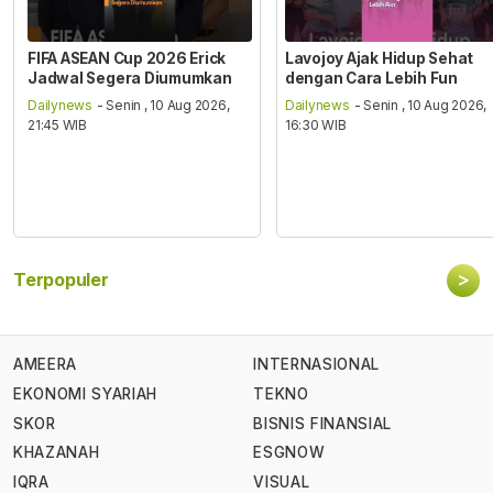
FIFA ASEAN Cup 2026 Erick
Lavojoy Ajak Hidup Sehat
Jadwal Segera Diumumkan
dengan Cara Lebih Fun
Dailynews
- Senin , 10 Aug 2026,
Dailynews
- Senin , 10 Aug 2026,
21:45 WIB
16:30 WIB
>
Terpopuler
AMEERA
INTERNASIONAL
EKONOMI SYARIAH
TEKNO
SKOR
BISNIS FINANSIAL
KHAZANAH
ESGNOW
IQRA
VISUAL