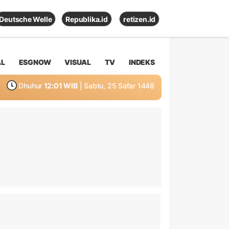
Deutsche Welle
Republika.id
retizen.id
AL
ESGNOW
VISUAL
TV
INDEKS
Dhuhur
12:01 WIB
| Sabtu, 25 Safar 1448