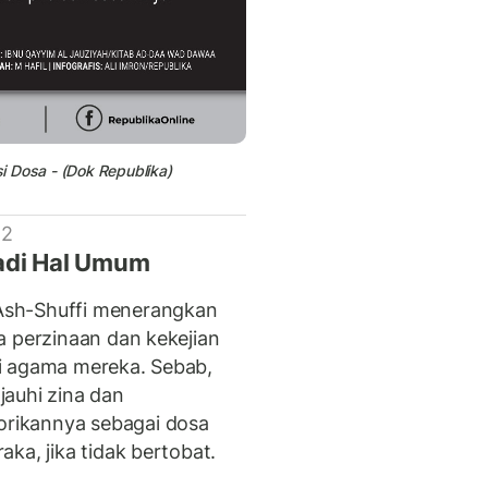
si Dosa - (Dok Republika)
 2
jadi Hal Umum
Ash-Shuffi menerangkan
a perzinaan dan kekejian
i agama mereka. Sebab,
auhi zina dan
rikannya sebagai dosa
ka, jika tidak bertobat.