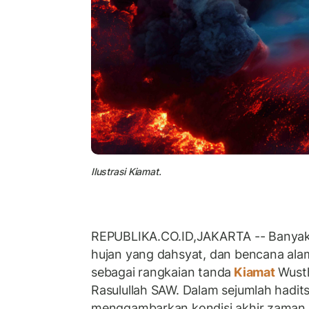
Ilustrasi Kiamat.
REPUBLIKA.CO.ID,JAKARTA -- Banyak
hujan yang dahsyat, dan bencana ala
sebagai rangkaian tanda
Kiamat
Wusth
Rasulullah SAW. Dalam sejumlah had
menggambarkan kondisi akhir zaman k