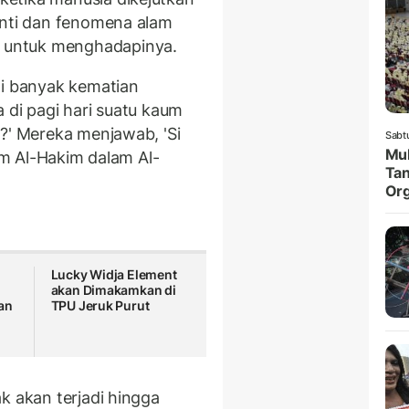
anti dan fenomena alam
 untuk menghadapinya.
di banyak kematian
 di pagi hari suatu kaum
m?' Mereka menjawab, 'Si
Sabt
Muk
mam Al-Hakim dalam Al-
Tan
Org
Lucky Widja Element
akan Dimakamkan di
an
TPU Jeruk Purut
k akan terjadi hingga