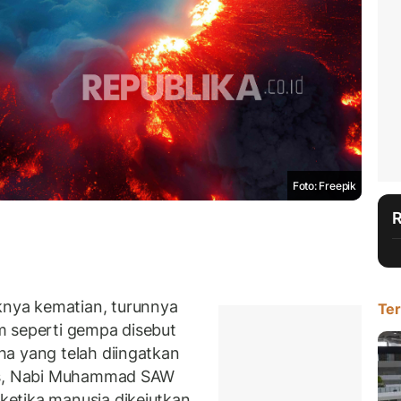
Foto: Freepik
nya kematian, turunnya
Ter
m seperti gempa disebut
a yang telah diingatkan
its, Nabi Muhammad SAW
etika manusia dikejutkan