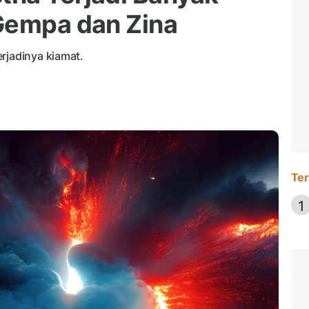
 Gempa dan Zina
rjadinya kiamat.
Ter
1