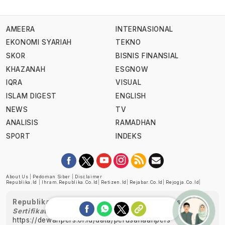
AMEERA
INTERNASIONAL
EKONOMI SYARIAH
TEKNO
SKOR
BISNIS FINANSIAL
KHAZANAH
ESGNOW
IQRA
VISUAL
ISLAM DIGEST
ENGLISH
NEWS
TV
ANALISIS
RAMADHAN
SPORT
INDEKS
About Us
|
Pedoman Siber
|
Disclaimer
Republika.id
|
Ihram.republika.co.id
|
Retizen.id
|
Rejabar.co.id
|
Rejogja.co.id
|
Republika telah diverifikasi oleh Dewan Pers
Sertifikat Nomor 1058/DP-Verifikasi/K/XII/2022
https://dewanpers.or.id/data/perusahaanpers