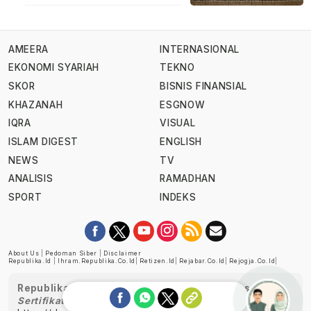
AMEERA
INTERNASIONAL
EKONOMI SYARIAH
TEKNO
SKOR
BISNIS FINANSIAL
KHAZANAH
ESGNOW
IQRA
VISUAL
ISLAM DIGEST
ENGLISH
NEWS
TV
ANALISIS
RAMADHAN
SPORT
INDEKS
About Us
|
Pedoman Siber
|
Disclaimer
Republika.id
|
Ihram.republika.co.id
|
Retizen.id
|
Rejabar.co.id
|
Rejogja.co.id
|
Republika telah diverifikasi oleh Dewan Pers
Sertifikat Nomor 1058/DP-Verifikasi/K/XII/2022