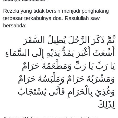
Rezeki yang tidak bersih menjadi penghalang
terbesar terkabulnya doa. Rasulullah saw
bersabda:
ثُمَّ ذَكَرَ الرَّجُلَ يُطِيلُ السَّفَرَ
أَشْعَثَ أَغْبَرَ يَمُدُّ يَدَيْهِ إِلَى السَّمَاءِ
يَا رَبِّ يَا رَبِّ وَمَطْعَمُهُ حَرَامٌ
وَمَشْرَبُهُ حَرَامٌ وَمَلْبَسُهُ حَرَامٌ
وَغُذِيَ بِالْحَرَامِ فَأَنَّى يُسْتَجَابُ
لِذَلِكَ