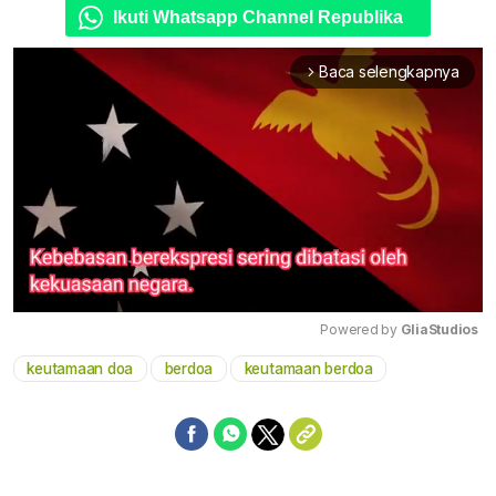
Ikuti Whatsapp Channel Republika
Baca selengkapnya
arrow_forward_ios
Powered by 
GliaStudios
keutamaan doa
berdoa
keutamaan berdoa
Mute