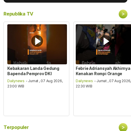
>
Republika TV
Kebakaran Landa Gedung
Febrie Adriansyah Akhirnya
Bapenda Pemprov DKI
Kenakan Rompi Orange
Dailynews
- Jumat , 07 Aug 2026,
Dailynews
- Jumat , 07 Aug 2026
23:00 WIB
22:30 WIB
>
Terpopuler