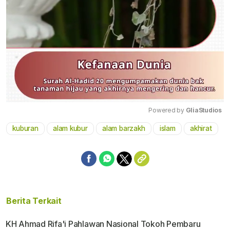
Powered by 
GliaStudios
kuburan
alam kubur
alam barzakh
islam
akhirat
Mute
Berita Terkait
KH Ahmad Rifa'i Pahlawan Nasional Tokoh Pembaru