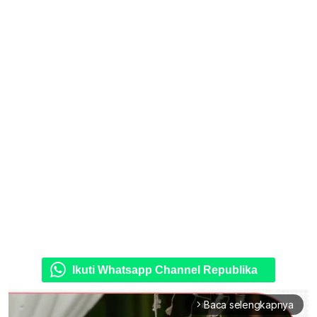
Ikuti Whatsapp Channel Republika
Baca selengkapnya
arrow_forward_ios