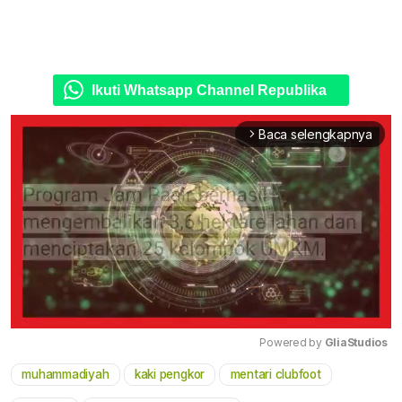
Ikuti Whatsapp Channel Republika
Baca selengkapnya
arrow_forward_ios
Powered by 
GliaStudios
muhammadiyah
kaki pengkor
mentari clubfoot
Mute