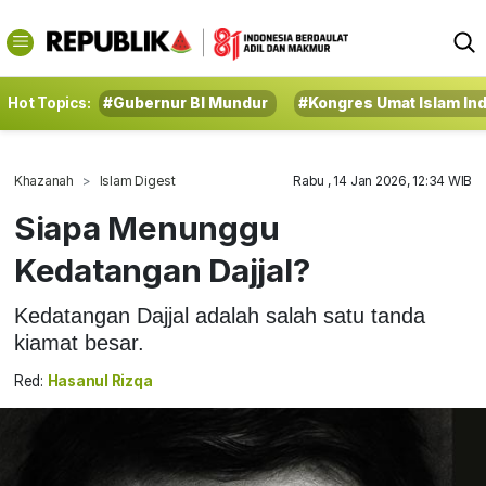
Hot Topics:
#Gubernur BI Mundur
#Kongres Umat Islam In
Khazanah
Islam Digest
Rabu , 14 Jan 2026, 12:34 WIB
Siapa Menunggu
Kedatangan Dajjal?
Kedatangan Dajjal adalah salah satu tanda
kiamat besar.
Red:
Hasanul Rizqa