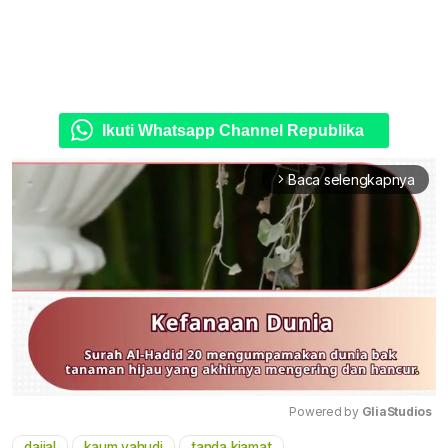
Ikuti Whatsapp Channel Republika
Baca selengkapnya
arrow_forward_ios
Powered by 
GliaStudios
dajjal
kaum yahudi
tanda kiamat