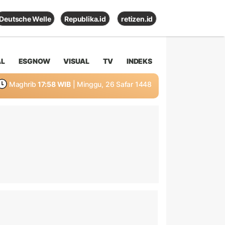
Deutsche Welle
Republika.id
retizen.id
AL
ESGNOW
VISUAL
TV
INDEKS
Maghrib
17:58 WIB
| Minggu, 26 Safar 1448