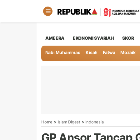
AMEERA
EKONOMI SYARIAH
SKOR
Nabi Muhammad
Kisah
Fatwa
Mozaik
>
>
Home
Islam Digest
Indonesia
GP Ansor Tancap 