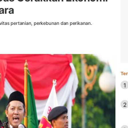
ara
vitas pertanian, perkebunan dan perikanan.
Ter
1
2