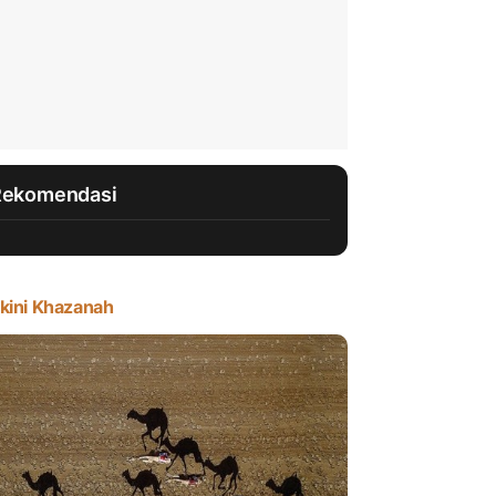
Rekomendasi
kini Khazanah