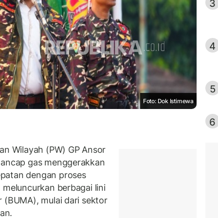
3
4
5
Foto: Dok Istimewa
6
an Wilayah (PW) GP Ansor
 tancap gas menggerakkan
epatan dengan proses
 meluncurkan berbagai lini
 (BUMA), mulai dari sektor
san.