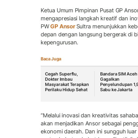
Ketua Umum Pimpinan Pusat GP Ansor
mengapresiasi langkah kreatif dan ino
PW
GP Ansor
Sultra menunjukkan kebe
depan dengan langsung bergerak di b
kepengurusan.
Baca Juga
Cegah Superflu,
Bandara SIM Aceh
Dokter Imbau
Gagalkan
Masyarakat Terapkan
Penyelundupan 1,
Perilaku Hidup Sehat
Sabu ke Jakarta
“Melalui inovasi dan kreativitas sahab
akan menjadikan Ansor sebagai pen
ekonomi daerah. Dan ini sungguh luar 