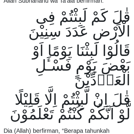
Allah Subhanahu wa Ta'ala berfirman:
قٰلَ كَمْ لَبِثْتُمْ فِى
الْاَرْضِ عَدَدَ سِنِيْنَ
قَالُوْا لَبِثْنَا يَوْمًا اَوْ
بَعْضَ يَوْمٍ فَسْـَٔلِ
الْعَاۤدِّيْنَ
قٰلَ اِنْ لَّبِثْتُمْ اِلَّا قَلِيْلًا
لَّوْ اَنَّكُمْ كُنْتُمْ تَعْلَمُوْنَ
Dia (Allah) berfirman, “Berapa tahunkah