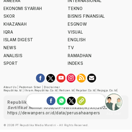
AMEERA
INTERNASIONAL
EKONOMI SYARIAH
TEKNO
SKOR
BISNIS FINANSIAL
KHAZANAH
ESGNOW
IQRA
VISUAL
ISLAM DIGEST
ENGLISH
NEWS
TV
ANALISIS
RAMADHAN
SPORT
INDEKS
About Us
|
Pedoman Siber
|
Disclaimer
Republika.id
|
Ihram.republika.co.id
|
Retizen.id
|
Rejabar.co.id
|
Rejogja.co.id
|
Republika telah diverifikasi oleh Dewan Pers
Sertifikat Nomor 1058/DP-Verifikasi/K/XII/2022
https://dewanpers.or.id/data/perusahaanpers
Ask me!
© 2026 PT Republika Media Mandiri - All Rights Reserved.