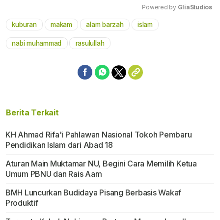
Powered by 
GliaStudios
kuburan
makam
alam barzah
islam
Mute
nabi muhammad
rasulullah
Berita Terkait
KH Ahmad Rifa'i Pahlawan Nasional Tokoh Pembaru
Pendidikan Islam dari Abad 18
Aturan Main Muktamar NU, Begini Cara Memilih Ketua
Umum PBNU dan Rais Aam
BMH Luncurkan Budidaya Pisang Berbasis Wakaf
Produktif