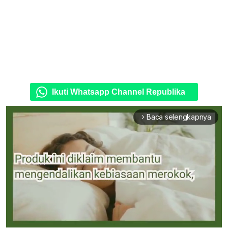
Ikuti Whatsapp Channel Republika
Baca selengkapnya
arrow_forward_ios