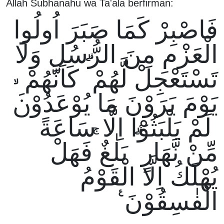
Allah Subhanahu wa Ta'ala berfirman:
فَاصْبِرْ كَمَا صَبَرَ اُولُوا
الْعَزْمِ مِنَ الرُّسُلِ وَلَا
تَسْتَعْجِلْ لَّهُمْ ۗ كَاَنَّهُمْ
يَوْمَ يَرَوْنَ مَا يُوْعَدُوْنَۙ
لَمْ يَلْبَثُوْٓا اِلَّا سَاعَةً
مِّنْ نَّهَارٍ ۗ بَلٰغٌ ۚفَهَلْ
يُهْلَكُ اِلَّا الْقَوْمُ
الْفٰسِقُوْنَ ࣖ