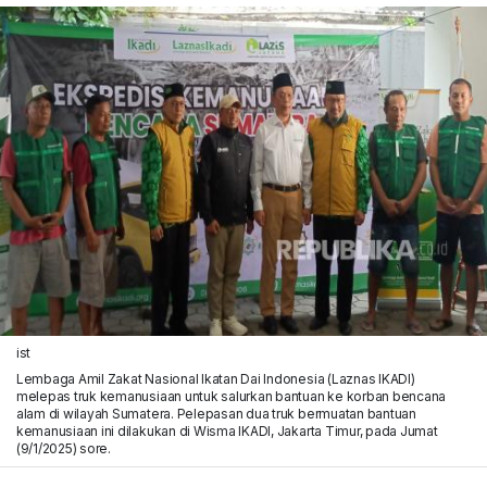
ist
Lembaga Amil Zakat Nasional Ikatan Dai Indonesia (Laznas IKADI)
melepas truk kemanusiaan untuk salurkan bantuan ke korban bencana
alam di wilayah Sumatera. Pelepasan dua truk bermuatan bantuan
kemanusiaan ini dilakukan di Wisma IKADI, Jakarta Timur, pada Jumat
(9/1/2025) sore.