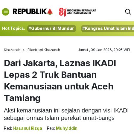
Hot Topics:
#Gubernur BI Mundur
#Kongres Umat Islam In
Khazanah
Filantropi Khazanah
Jumat , 09 Jan 2026, 20:25 WIB
Dari Jakarta, Laznas IKADI
Lepas 2 Truk Bantuan
Kemanusiaan untuk Aceh
Tamiang
Aksi kemanusiaan ini sejalan dengan visi IKADI
sebagai ormas Islam perekat umat-bangs
Red:
Hasanul Rizqa
Rep:
Muhyiddin