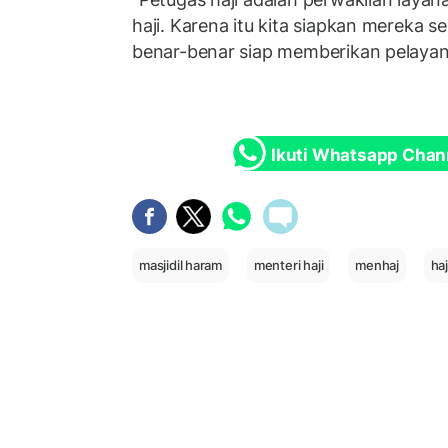
haji. Karena itu kita siapkan mereka s
benar-benar siap memberikan pelayanan
Ikuti Whatsapp Chan
masjidil haram
menteri haji
menhaj
ha