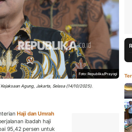
Foto: Republika/Prayogi
Ter
 Kejaksaan Agung, Jakarta, Selasa (14/10/2025).
terian
Haji dan Umrah
erjalanan ibadah haji
pai 95,42 persen untuk