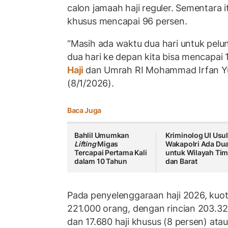
calon jamaah haji reguler. Sementara i
khusus mencapai 96 persen.
“Masih ada waktu dua hari untuk pel
dua hari ke depan kita bisa mencapai 1
Haji
dan Umrah RI Mohammad Irfan Yus
(8/1/2026).
Baca Juga
Bahlil Umumkan
Kriminolog UI Usu
Lifting
Migas
Wakapolri Ada Du
Tercapai Pertama Kali
untuk Wilayah Ti
dalam 10 Tahun
dan Barat
Pada penyelenggaraan haji 2026, kuot
221.000 orang, dengan rincian 203.320
dan 17.680 haji khusus (8 persen) at