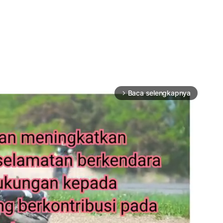
Baca selengkapnya
arrow_forward_ios