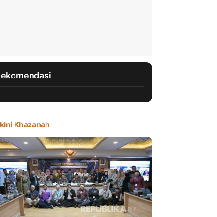
Rekomendasi
kini Khazanah