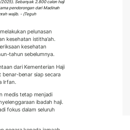
/2025). Sebanyak 2.800 calon haji
rtama pendorongan dari Madinah
rah wajib. - (Teguh
 melakukan pelunasan
n kesehatan istitha’ah.
meriksaan kesehatan
ahun-tahun sebelumnya.
taan dari Kementerian Haji
t benar-benar siap secara
 Irfan.
n medis tetap menjadi
nyelenggaraan ibadah haji.
di fokus dalam seluruh
nan negara kepada jamaah