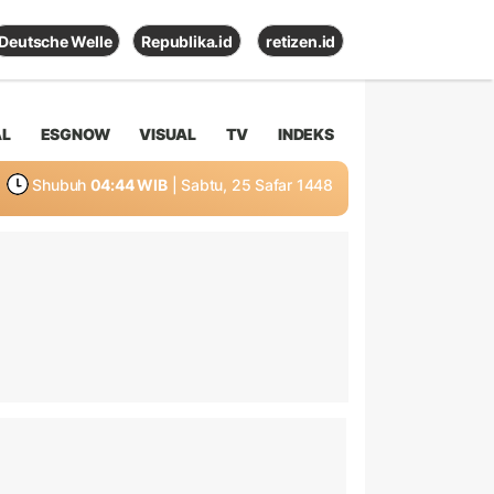
Deutsche Welle
Republika.id
retizen.id
AL
ESGNOW
VISUAL
TV
INDEKS
Shubuh
04:44 WIB
| Sabtu, 25 Safar 1448