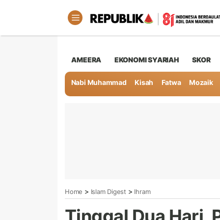
AMEERA
EKONOMI SYARIAH
SKOR
Nabi Muhammad
Kisah
Fatwa
Mozaik
>
>
Home
Islam Digest
Ihram
Tinggal Dua Hari,