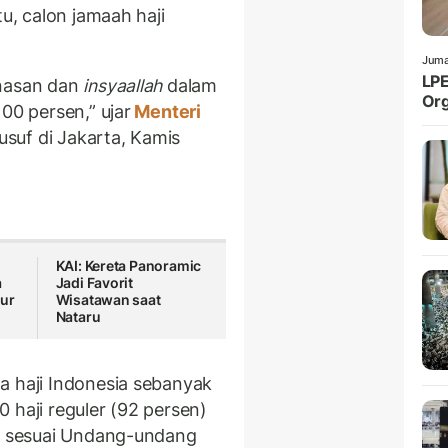
tu, calon jamaah haji
Juma
LPE
unasan dan
insyaallah
dalam
Org
00 persen,” ujar
Menteri
uf di Jakarta, Kamis
l
KAI: Kereta Panoramic
a
Jadi Favorit
mur
Wisatawan saat
Nataru
a haji Indonesia sebanyak
 haji reguler (92 persen)
au sesuai Undang-undang