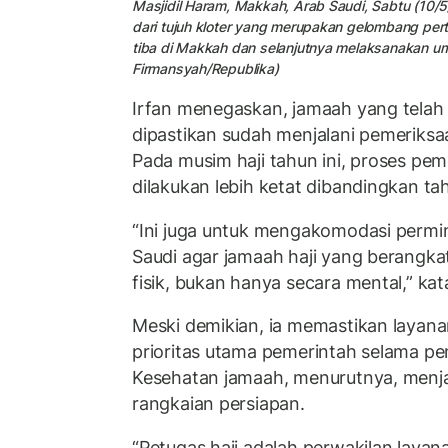
Masjidil Haram, Makkah, Arab Saudi, Sabtu (10/5
dari tujuh kloter yang merupakan gelombang pe
tiba di Makkah dan selanjutnya melaksanakan um
Firmansyah/Republika)
Irfan menegaskan, jamaah yang telah
dipastikan sudah menjalani pemeriksaa
Pada musim haji tahun ini, proses pe
dilakukan lebih ketat dibandingkan t
“Ini juga untuk mengakomodasi permin
Saudi agar jamaah haji yang berangka
fisik, bukan hanya secara mental,” kata
Meski demikian, ia memastikan layana
prioritas utama pemerintah selama pe
Kesehatan jamaah, menurutnya, menja
rangkaian persiapan.
“Petugas haji adalah perwakilan laya