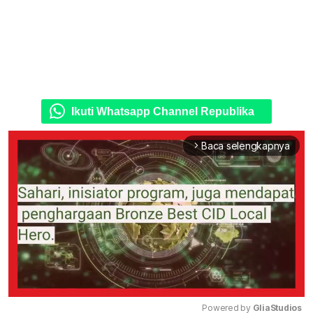
Ikuti Whatsapp Channel Republika
Baca selengkapnya
arrow_forward_ios
Powered by 
GliaStudios