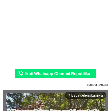
Ikuti Whatsapp Channel Republika
sumber : Antara
Baca selengkapnya
arrow_forward_ios