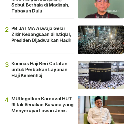
Sebut Berhala di Madinah,
Tabayun Dulu
PB JATMA Aswaja Gelar
2
Zikir Kebangsaan di Istiqlal,
Presiden Dijadwalkan Hadir
Komnas Haji Beri Catatan
3
untuk Perbaikan Layanan
Haji Kemenhaj
MUI Ingatkan Karnaval HUT
4
RI tak Kenakan Busana yang
Menyerupai Lawan Jenis