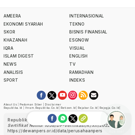
AMEERA
INTERNASIONAL
EKONOMI SYARIAH
TEKNO
SKOR
BISNIS FINANSIAL
KHAZANAH
ESGNOW
IQRA
VISUAL
ISLAM DIGEST
ENGLISH
NEWS
TV
ANALISIS
RAMADHAN
SPORT
INDEKS
About Us
|
Pedoman Siber
|
Disclaimer
Republika.id
|
Ihram.republika.co.id
|
Retizen.id
|
Rejabar.co.id
|
Rejogja.co.id
|
Republika telah diverifikasi oleh Dewan Pers
Sertifikat Nomor 1058/DP-Verifikasi/K/XII/2022
https://dewanpers.or.id/data/perusahaanpers
Ask me!