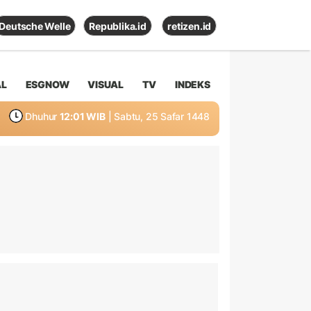
Deutsche Welle
Republika.id
retizen.id
AL
ESGNOW
VISUAL
TV
INDEKS
Dhuhur
12:01 WIB
| Sabtu, 25 Safar 1448