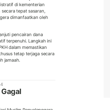
tratif di kementerian
n secara tepat sasaran,
egera dimanfaatkan oleh
njuti pencairan dana
tif terpenuhi. Langkah ini
PKH dalam memastikan
khusus tetap terjaga secara
uh jamaah.
 4
 Gagal
iasi Muslim Penyelenggara