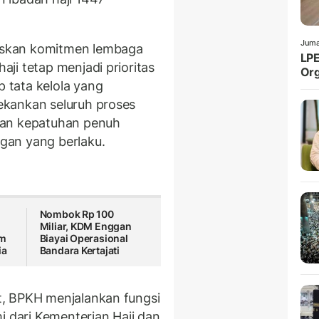
Juma
skan komitmen lembaga
LPE
ji tetap menjadi prioritas
Org
tata kelola yang
ekankan seluruh proses
gan kepatuhan penuh
gan yang berlaku.
Nombok Rp 100
Miliar, KDM Enggan
am
Biayai Operasional
ia
Bandara Kertajati
, BPKH menjalankan fungsi
i dari Kementerian Haji dan