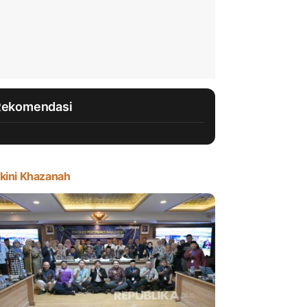
Rekomendasi
kini Khazanah