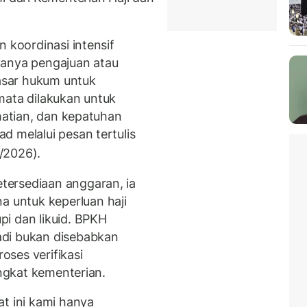
n koordinasi intensif
danya pengajuan atau
dasar hukum untuk
mata dilakukan untuk
-hatian, dan kepatuhan
d melalui pesan tertulis
1/2026).
ersediaan anggaran, ia
untuk keperluan haji
i dan likuid. BPKH
adi bukan disebabkan
roses verifikasi
ingkat kementerian.
at ini kami hanya