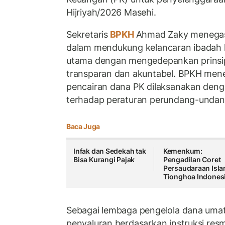
Hijriyah/2026 Masehi.
Sekretaris
BPKH
Ahmad Zaky menega
dalam mendukung kelancaran ibadah ha
utama dengan mengedepankan prinsip 
transparan dan akuntabel. BPKH men
pencairan dana PK dilaksanakan den
terhadap peraturan perundang-undan
Baca Juga
Infak dan Sedekah tak
Kemenkum:
Bisa Kurangi Pajak
Pengadilan Coret
Persaudaraan Isl
Tionghoa Indones
Sebagai lembaga pengelola dana umat
penyaluran berdasarkan instruksi resm