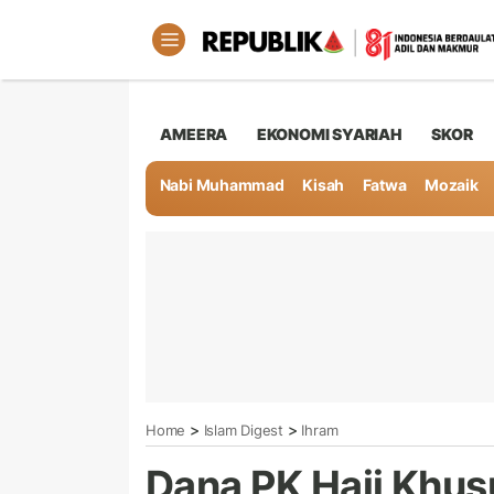
AMEERA
EKONOMI SYARIAH
SKOR
Nabi Muhammad
Kisah
Fatwa
Mozaik
>
>
Home
Islam Digest
Ihram
Dana PK Haji Khus