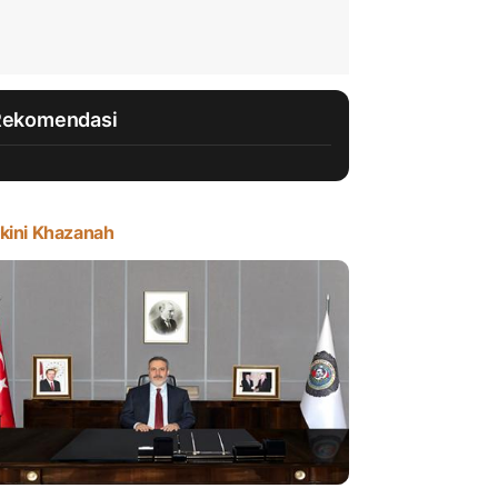
Rekomendasi
kini Khazanah