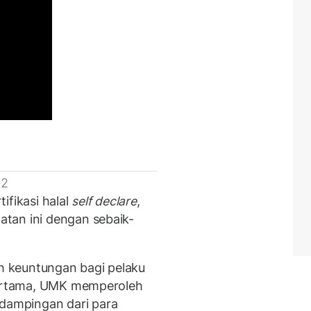
 2
ifikasi halal
self declare
,
tan ini dengan sebaik-
 keuntungan bagi pelaku
 Pertama, UMK memperoleh
ampingan dari para