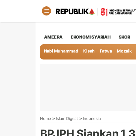
AMEERA
EKONOMI SYARIAH
SKOR
Nabi Muhammad
Kisah
Fatwa
Mozaik
>
>
Home
Islam Digest
Indonesia
BPJPH Siapkan 1,35