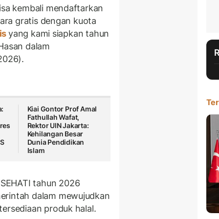
bisa kembali mendaftarkan
cara gratis dengan kuota
tis
yang kami siapkan tahun
Hasan dalam
2026).
Ter
:
Kiai Gontor Prof Amal
Fathullah Wafat,
res
Rektor UIN Jakarta:
Kehilangan Besar
AS
Dunia Pendidikan
Islam
 SEHATI tahun 2026
merintah dalam mewujudkan
ersediaan produk halal.