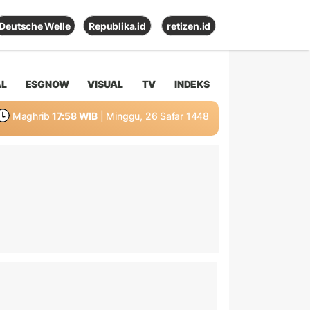
Deutsche Welle
Republika.id
retizen.id
AL
ESGNOW
VISUAL
TV
INDEKS
Maghrib
17:58 WIB
| Minggu, 26 Safar 1448