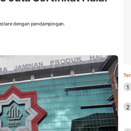
f declare dengan pendampingan.
Ter
1
2