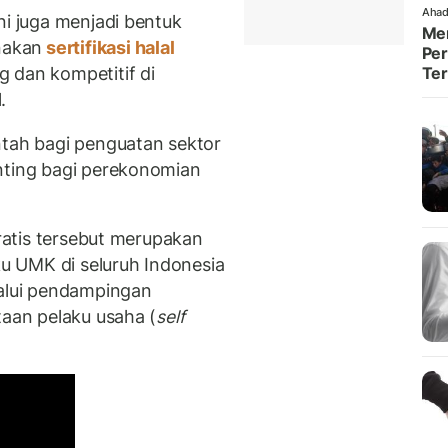
Ahad
ni juga menjadi bentuk
Men
nakan
sertifikasi halal
Per
 dan kompetitif di
Te
.
ntah bagi penguatan sektor
nting bagi perekonomian
gratis tersebut merupakan
ku UMK di seluruh Indonesia
lalui pendampingan
taan pelaku usaha (
self