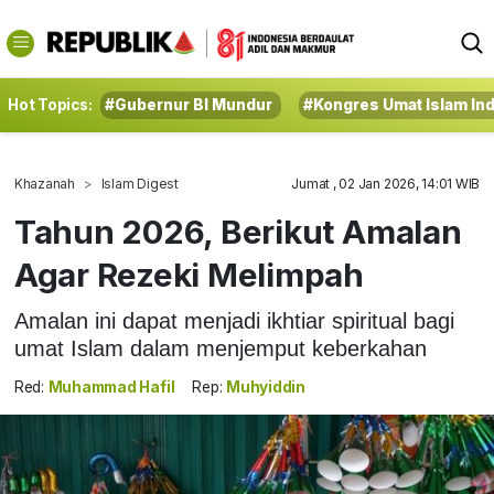
Hot Topics:
#Gubernur BI Mundur
#Kongres Umat Islam In
Khazanah
Islam Digest
Jumat , 02 Jan 2026, 14:01 WIB
Tahun 2026, Berikut Amalan
Agar Rezeki Melimpah
Amalan ini dapat menjadi ikhtiar spiritual bagi
umat Islam dalam menjemput keberkahan
Red:
Muhammad Hafil
Rep:
Muhyiddin