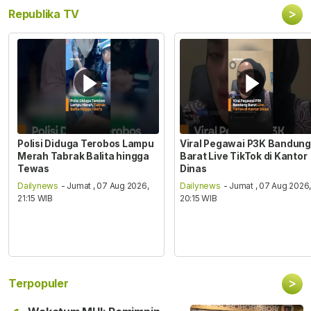
>
Republika TV
Polisi Diduga Terobos Lampu
Viral Pegawai P3K Bandung
Merah Tabrak Balita hingga
Barat Live TikTok di Kantor
Tewas
Dinas
Dailynews
- Jumat , 07 Aug 2026,
Dailynews
- Jumat , 07 Aug 2026
21:15 WIB
20:15 WIB
>
Terpopuler