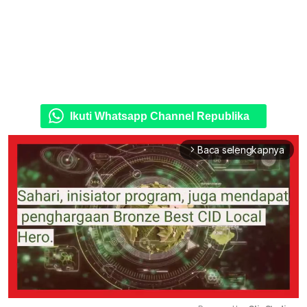
Ikuti Whatsapp Channel Republika
Baca selengkapnya
arrow_forward_ios