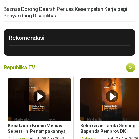
Baznas Dorong Daerah Perluas Kesempatan Kerja bagi
Penyandang Disabilitas
Rekomendasi
>
Republika TV
Kebakaran Bromo Meluas
Kebakaran Landa Gedung
Seperti ini Penampakannya
Bapenda Pemprov DKI
Dailynews
- Ahad , 09 Aug 2026,
Dailynews
- Jumat , 07 Aug 2026