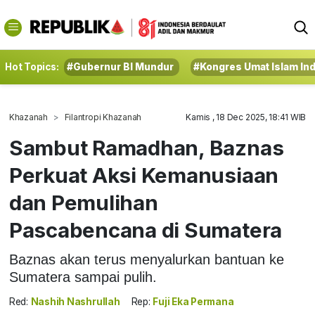
Hot Topics:
#Gubernur BI Mundur
#Kongres Umat Islam In
Khazanah
Filantropi Khazanah
Kamis , 18 Dec 2025, 18:41 WIB
Sambut Ramadhan, Baznas
Perkuat Aksi Kemanusiaan
dan Pemulihan
Pascabencana di Sumatera
Baznas akan terus menyalurkan bantuan ke
Sumatera sampai pulih.
Red:
Nashih Nashrullah
Rep:
Fuji Eka Permana