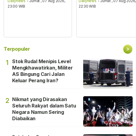
Dailynews
- Jumat , 07 Aug 2026,
Dailynews
- Jumat , 07 Aug 2026
23:00 WIB
22:30 WIB
>
Terpopuler
Stok Rudal Menipis Level
1
Mengkhawatirkan, Militer
AS Bingung Cari Jalan
Keluar Perang Iran?
Nikmat yang Dirasakan
2
Seluruh Rakyat dalam Satu
Negara Namun Sering
Diabaikan