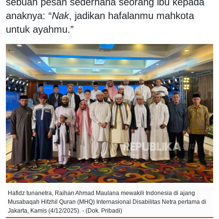
sebuah pesan sederhana seorang ibu kepada
anaknya: “
Nak
, jadikan hafalanmu mahkota
untuk ayahmu.”
Hafidz tunanetra, Raihan Ahmad Maulana mewakili Indonesia di ajang
Musabaqah Hifzhil Quran (MHQ) Internasional Disabilitas Netra pertama di
Jakarta, Kamis (4/12/2025). - (Dok. Pribadi)