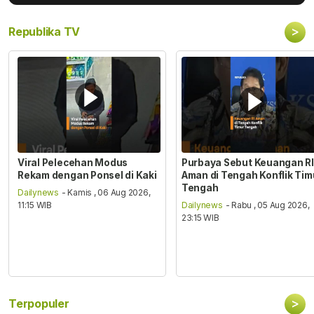
>
Republika TV
Viral Pelecehan Modus
Purbaya Sebut Keuangan RI
Rekam dengan Ponsel di Kaki
Aman di Tengah Konflik Tim
Tengah
Dailynews
- Kamis , 06 Aug 2026,
11:15 WIB
Dailynews
- Rabu , 05 Aug 2026,
23:15 WIB
>
Terpopuler