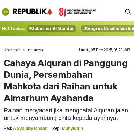
Hot Topics:
#Gubernur BI Mundur
#Kongres Umat Islam In
Khazanah
Indonesia
Jumat , 05 Dec 2025, 16:29 WIB
Cahaya Alquran di Panggung
Dunia, Persembahan
Mahkota dari Raihan untuk
Almarhum Ayahanda
Raihan menyadari jika menghafal Alquran jalan
untuk menyambung cinta kepada ayahnya.
Red:
A.Syalaby Ichsan
Rep:
Muhyiddin