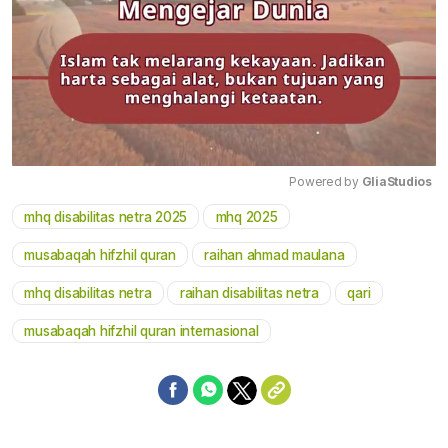
Powered by 
GliaStudios
mhq disabilitas netra 2025
mhq 2025
Mute
musabaqah hifzhil quran
raihan ahmad maulana
mhq disabilitas netra
raihan disabilitas netra
qari
musabaqah hifzhil quran internasional