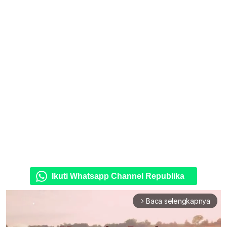
Ikuti Whatsapp Channel Republika
Baca selengkapnya
arrow_forward_ios