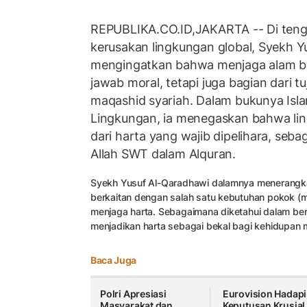
REPUBLIKA.CO.ID,JAKARTA -- Di ten
kerusakan lingkungan global, Syekh Y
mengingatkan bahwa menjaga alam b
jawab moral, tetapi juga bagian dari tu
maqashid syariah. Dalam bukunya Is
Lingkungan, ia menegaskan bahwa li
dari harta yang wajib dipelihara, seb
Allah SWT dalam Alquran.
Syekh Yusuf Al-Qaradhawi dalamnya menerangk
berkaitan dengan salah satu kebutuhan pokok (m
menjaga harta. Sebagaimana diketahui dalam ber
menjadikan harta sebagai bekal bagi kehidupan ma
Baca Juga
Polri Apresiasi
Eurovision Hadapi
Masyarakat dan
Keputusan Krusial