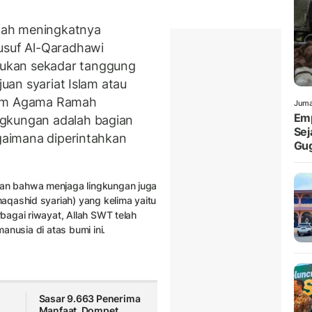
gah meningkatnya
usuf Al-Qaradhawi
ukan sekadar tanggung
juan syariat Islam atau
lam Agama Ramah
Juma
Emp
ngkungan adalah bagian
Sej
agaimana diperintahkan
Gu
an bahwa menjaga lingkungan juga
aqashid syariah) yang kelima yaitu
bagai riwayat, Allah SWT telah
nusia di atas bumi ini.
Sasar 9.663 Penerima
Manfaat, Dompet