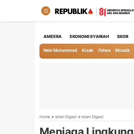
AMEERA
EKONOMI SYARIAH
SKOR
Nabi Muhammad
Kisah
Fatwa
Mozaik
>
>
Home
Islam Digest
Islam Digest
Menjaga Lingkun