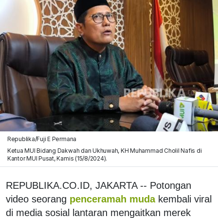
Republika/Fuji E Permana
Ketua MUI Bidang Dakwah dan Ukhuwah, KH Muhammad Cholil Nafis di
Kantor MUI Pusat, Kamis (15/8/2024).
REPUBLIKA.CO.ID, JAKARTA -- Potongan
video seorang
penceramah muda
kembali viral
di media sosial lantaran mengaitkan merek