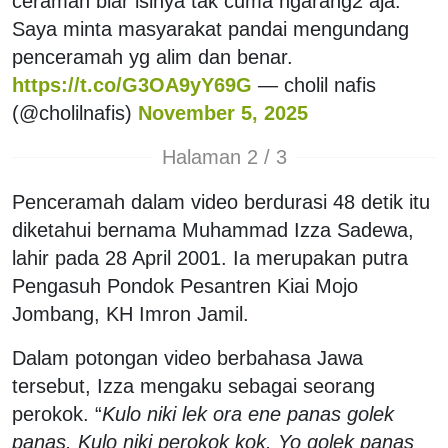
ceramah biar isinya tak cuma ngarang2 aja.
Saya minta masyarakat pandai mengundang
penceramah yg alim dan benar.
https://t.co/G3OA9yY69G
— cholil nafis
(@cholilnafis)
November 5, 2025
Halaman 2 / 3
Penceramah dalam video berdurasi 48 detik itu
diketahui bernama Muhammad Izza Sadewa,
lahir pada 28 April 2001. Ia merupakan putra
Pengasuh Pondok Pesantren Kiai Mojo
Jombang, KH Imron Jamil.
Dalam potongan video berbahasa Jawa
tersebut, Izza mengaku sebagai seorang
perokok. “
Kulo niki lek ora ene panas golek
panas. Kulo niki perokok kok. Yo golek panas