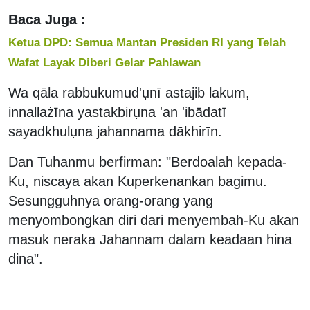
Baca Juga :
Ketua DPD: Semua Mantan Presiden RI yang Telah
Wafat Layak Diberi Gelar Pahlawan
Wa qāla rabbukumud'ụnī astajib lakum,
innallażīna yastakbirụna 'an 'ibādatī
sayadkhulụna jahannama dākhirīn.
Dan Tuhanmu berfirman: "Berdoalah kepada-
Ku, niscaya akan Kuperkenankan bagimu.
Sesungguhnya orang-orang yang
menyombongkan diri dari menyembah-Ku akan
masuk neraka Jahannam dalam keadaan hina
dina".