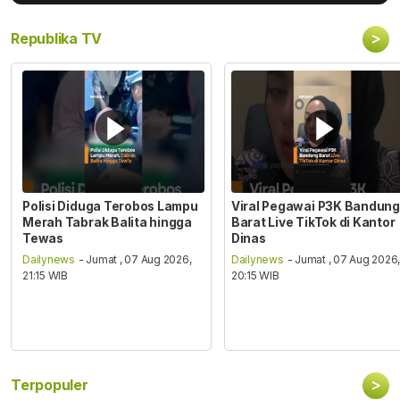
>
Republika TV
Polisi Diduga Terobos Lampu
Viral Pegawai P3K Bandung
Merah Tabrak Balita hingga
Barat Live TikTok di Kantor
Tewas
Dinas
Dailynews
- Jumat , 07 Aug 2026,
Dailynews
- Jumat , 07 Aug 2026
21:15 WIB
20:15 WIB
>
Terpopuler