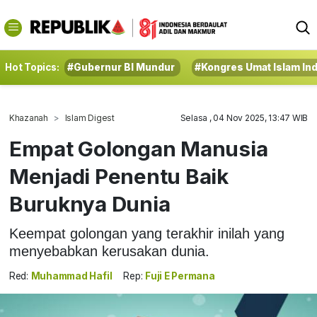
Hot Topics:
#Gubernur BI Mundur
#Kongres Umat Islam In
Khazanah
Islam Digest
Selasa , 04 Nov 2025, 13:47 WIB
Empat Golongan Manusia
Menjadi Penentu Baik
Buruknya Dunia
Keempat golongan yang terakhir inilah yang
menyebabkan kerusakan dunia.
Red:
Muhammad Hafil
Rep:
Fuji E Permana