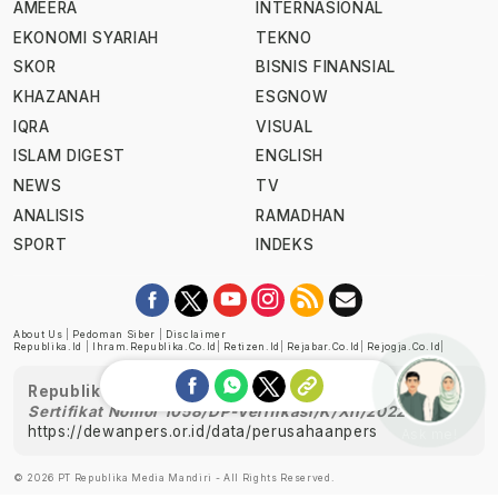
AMEERA
INTERNASIONAL
EKONOMI SYARIAH
TEKNO
SKOR
BISNIS FINANSIAL
KHAZANAH
ESGNOW
IQRA
VISUAL
ISLAM DIGEST
ENGLISH
NEWS
TV
ANALISIS
RAMADHAN
SPORT
INDEKS
About Us
|
Pedoman Siber
|
Disclaimer
Republika.id
|
Ihram.republika.co.id
|
Retizen.id
|
Rejabar.co.id
|
Rejogja.co.id
|
Republika telah diverifikasi oleh Dewan Pers
Sertifikat Nomor 1058/DP-Verifikasi/K/XII/2022
https://dewanpers.or.id/data/perusahaanpers
Ask me!
© 2026 PT Republika Media Mandiri - All Rights Reserved.