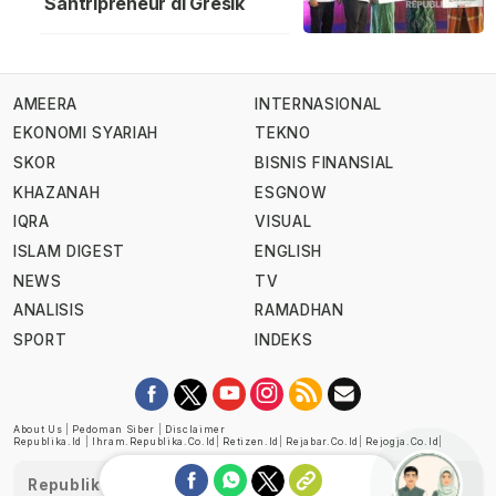
Santripreneur di Gresik
AMEERA
INTERNASIONAL
EKONOMI SYARIAH
TEKNO
SKOR
BISNIS FINANSIAL
KHAZANAH
ESGNOW
IQRA
VISUAL
ISLAM DIGEST
ENGLISH
NEWS
TV
ANALISIS
RAMADHAN
SPORT
INDEKS
About Us
|
Pedoman Siber
|
Disclaimer
Republika.id
|
Ihram.republika.co.id
|
Retizen.id
|
Rejabar.co.id
|
Rejogja.co.id
|
Republika telah diverifikasi oleh Dewan Pers