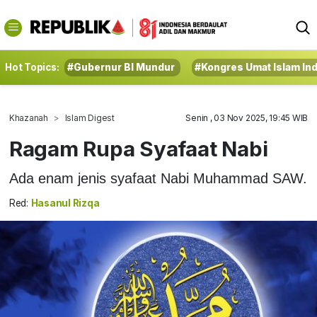
Hot Topics:
#Gubernur BI Mundur
#Kongres Umat Islam In
Khazanah
Islam Digest
Senin , 03 Nov 2025, 19:45 WIB
Ragam Rupa Syafaat Nabi
Ada enam jenis syafaat Nabi Muhammad SAW.
Red:
Hasanul Rizqa