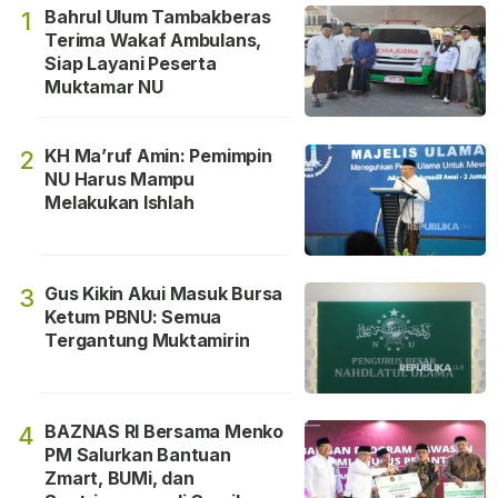
Bahrul Ulum Tambakberas
1
Terima Wakaf Ambulans,
Siap Layani Peserta
Muktamar NU
KH Ma’ruf Amin: Pemimpin
2
NU Harus Mampu
Melakukan Ishlah
Gus Kikin Akui Masuk Bursa
3
Ketum PBNU: Semua
Tergantung Muktamirin
BAZNAS RI Bersama Menko
4
PM Salurkan Bantuan
Zmart, BUMi, dan