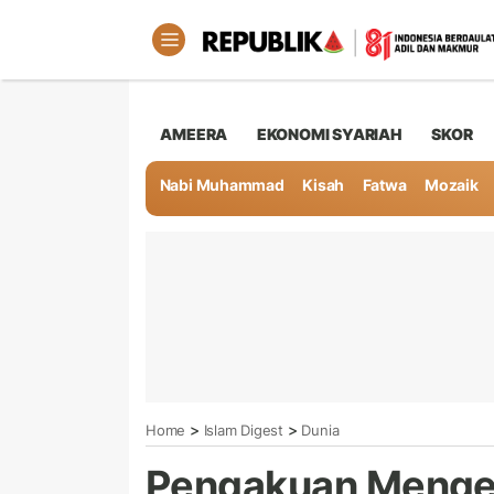
AMEERA
EKONOMI SYARIAH
SKOR
Nabi Muhammad
Kisah
Fatwa
Mozaik
>
>
Home
Islam Digest
Dunia
Pengakuan Mengej