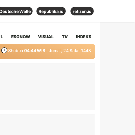
Deutsche Welle
Republika.id
retizen.id
AL
ESGNOW
VISUAL
TV
INDEKS
Shubuh
04:44 WIB
| Jumat, 24 Safar 1448