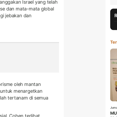
nggakan Israel yang telah
ase dan mata-mata global
gi jebakan dan
Ter
l
orisme oleh mantan
n untuk menargetkan
elah tertanam di semua
Juma
MUI
ial, Cohen terlihat