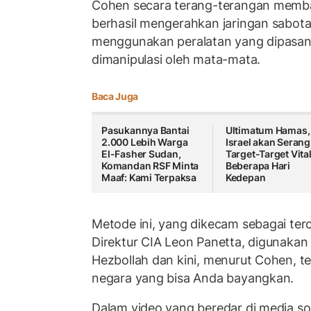
Cohen secara terang-terangan memba
berhasil mengerahkan jaringan sabot
menggunakan peralatan yang dipasan
dimanipulasi oleh mata-mata.
Baca Juga
Pasukannya Bantai
Ultimatum Hamas,
2.000 Lebih Warga
Israel akan Serang
El-Fasher Sudan,
Target-Target Vita
Komandan RSF Minta
Beberapa Hari
Maaf: Kami Terpaksa
Kedepan
Metode ini, yang dikecam sebagai ter
Direktur CIA Leon Panetta, digunaka
Hezbollah dan kini, menurut Cohen, t
negara yang bisa Anda bayangkan.
Dalam video yang beredar di media sos