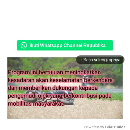
Ikuti Whatsapp Channel Republika
Baca selengkapnya
arrow_forward_ios
Powered by 
GliaStudios