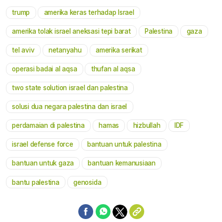
trump
amerika keras terhadap Israel
Mute
amerika tolak israel aneksasi tepi barat
Palestina
gaza
tel aviv
netanyahu
amerika serikat
operasi badai al aqsa
thufan al aqsa
two state solution israel dan palestina
solusi dua negara palestina dan israel
perdamaian di palestina
hamas
hizbullah
IDF
israel defense force
bantuan untuk palestina
bantuan untuk gaza
bantuan kemanusiaan
bantu palestina
genosida