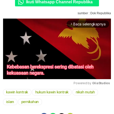
Ikuti Whatsapp Channel Republika
sumber : Dok Republika
Baca selengkapnya
arrow_forward_ios
Powered by 
GliaStudios
kawin kontrak
hukum kawin kontrak
nikah mutah
Mute
islam
pernikahan