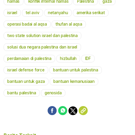
hamas
konflik internal hamas
Palestina
gaza
Mute
israel
tel aviv
netanyahu
amerika serikat
operasi badai al aqsa
thufan al aqsa
two state solution israel dan palestina
solusi dua negara palestina dan israel
perdamaian di palestina
hizbullah
IDF
israel defense force
bantuan untuk palestina
bantuan untuk gaza
bantuan kemanusiaan
bantu palestina
genosida