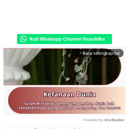
Ikuti Whatsapp Channel Republika
Baca selengkapnya
arrow_forward_ios
Powered by 
GliaStudios