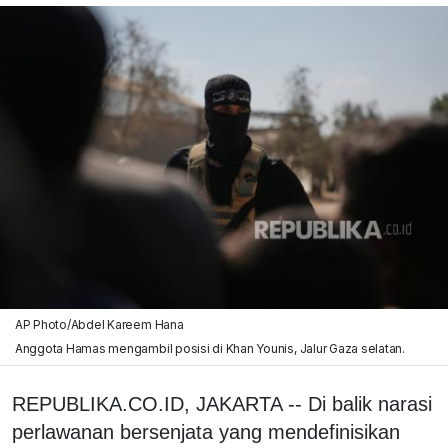
AP Photo/Abdel Kareem Hana
Anggota Hamas mengambil posisi di Khan Younis, Jalur Gaza selatan.
REPUBLIKA.CO.ID, JAKARTA -- Di balik narasi
perlawanan bersenjata yang mendefinisikan