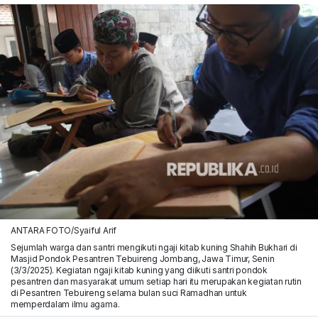
ANTARA FOTO/Syaiful Arif
Sejumlah warga dan santri mengikuti ngaji kitab kuning Shahih Bukhari di
Masjid Pondok Pesantren Tebuireng Jombang, Jawa Timur, Senin
(3/3/2025). Kegiatan ngaji kitab kuning yang diikuti santri pondok
pesantren dan masyarakat umum setiap hari itu merupakan kegiatan rutin
di Pesantren Tebuireng selama bulan suci Ramadhan untuk
memperdalam ilmu agama.