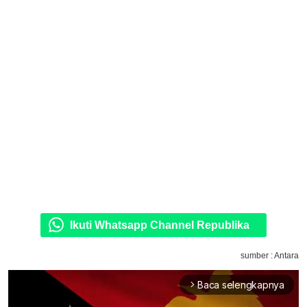
Ikuti Whatsapp Channel Republika
sumber : Antara
Baca selengkapnya
arrow_forward_ios