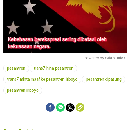
Powered by 
GliaStudios
pesantren
trans7 hina pesantren
Mute
trans7 minta maaf ke pesantren lirboyo
pesantren cipasung
pesantren lirboyo