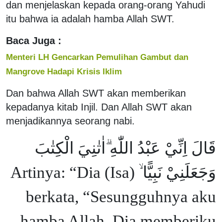
dan menjelaskan kepada orang-orang Yahudi
itu bahwa ia adalah hamba Allah SWT.
Baca Juga :
Menteri LH Gencarkan Pemulihan Gambut dan
Mangrove Hadapi Krisis Iklim
Dan bahwa Allah SWT akan memberikan
kepadanya kitab Injil. Dan Allah SWT akan
menjadikannya seorang nabi.
قَالَ اِنِّيْ عَبْدُ اللّٰهِ ۗاٰتٰنِيَ الْكِتٰبَ
وَجَعَلَنِيْ نَبِيًّا ۙ Artinya: “Dia (Isa)
berkata, “Sesungguhnya aku
hamba Allah, Dia memberiku