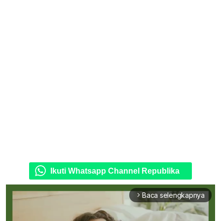
Ikuti Whatsapp Channel Republika
Baca selengkapnya
arrow_forward_ios