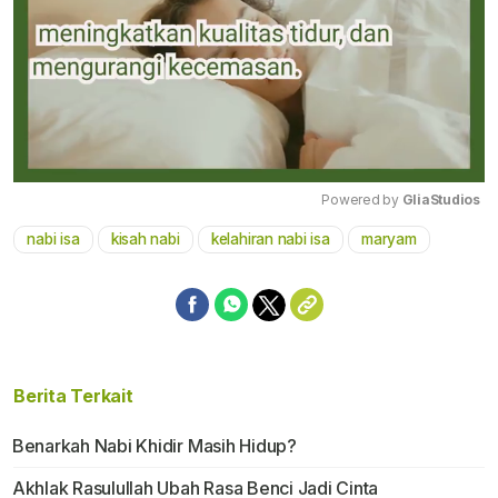
Powered by 
GliaStudios
nabi isa
kisah nabi
kelahiran nabi isa
maryam
Mute
Berita Terkait
Benarkah Nabi Khidir Masih Hidup?
Akhlak Rasulullah Ubah Rasa Benci Jadi Cinta