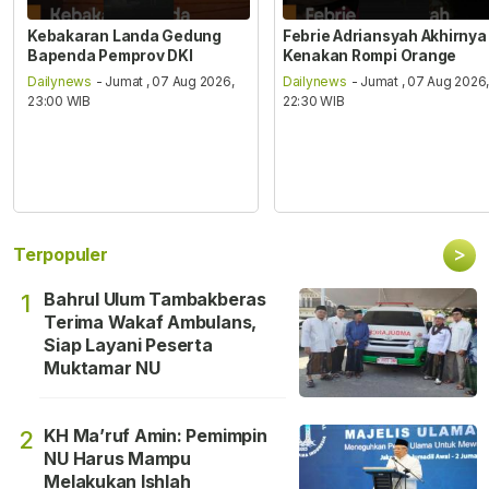
Kebakaran Landa Gedung
Febrie Adriansyah Akhirnya
Bapenda Pemprov DKI
Kenakan Rompi Orange
Dailynews
- Jumat , 07 Aug 2026,
Dailynews
- Jumat , 07 Aug 2026
23:00 WIB
22:30 WIB
>
Terpopuler
Bahrul Ulum Tambakberas
1
Terima Wakaf Ambulans,
Siap Layani Peserta
Muktamar NU
KH Ma’ruf Amin: Pemimpin
2
NU Harus Mampu
Melakukan Ishlah