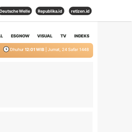
Deutsche Welle
Republika.id
retizen.id
AL
ESGNOW
VISUAL
TV
INDEKS
Dhuhur
12:01 WIB
| Jumat, 24 Safar 1448