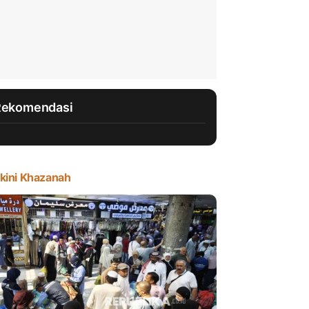
Rekomendasi
kini Khazanah