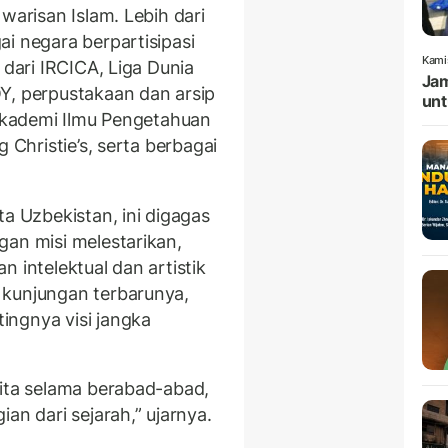
warisan Islam. Lebih dari
i negara berpartisipasi
Kami
 dari IRCICA, Liga Dunia
Jam
Y, perpustakaan dan arsip
unt
 Akademi Ilmu Pengetahuan
 Christie’s, serta berbagai
ta Uzbekistan, ini digagas
gan misi melestarikan,
 intelektual dan artistik
 kunjungan terbarunya,
ingnya visi jangka
kita selama berabad-abad,
an dari sejarah,” ujarnya.