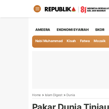
AMEERA
EKONOMI SYARIAH
SKOR
Nabi Muhammad
Kisah
Fatwa
Mozaik
>
>
Home
Islam Digest
Dunia
Pakar Dunia Tinj