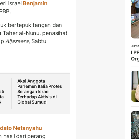
ri Israel
Benjamin
PBB.
uk bertepuk tangan dan
ta Taher al-Nunu, penasihat
tip
Aljazeera,
Sabtu
Juma
LPE
Org
Aksi Anggota
Parlemen Italia Protes
ati
Serangan Israel
ia
Terhadap Aktivis di
S
Global Sumud
idato Netanyahu
n hasil dari perang