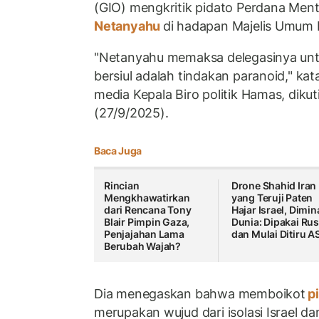
(GIO) mengkritik pidato Perdana Mente
Netanyahu
di hadapan Majelis Umum 
"Netanyahu memaksa delegasinya unt
bersiul adalah tindakan paranoid," ka
media Kepala Biro politik Hamas, diku
(27/9/2025).
Baca Juga
Rincian
Drone Shahid Iran
Mengkhawatirkan
yang Teruji Paten
dari Rencana Tony
Hajar Israel, Dimin
Blair Pimpin Gaza,
Dunia: Dipakai Rus
Penjajahan Lama
dan Mulai Ditiru A
Berubah Wajah?
Dia menegaskan bahwa memboikot
p
merupakan wujud dari isolasi Israel da