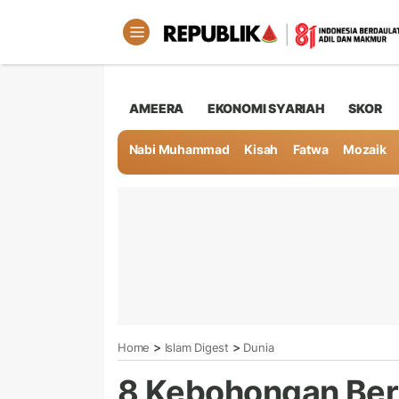
AMEERA
EKONOMI SYARIAH
SKOR
Nabi Muhammad
Kisah
Fatwa
Mozaik
>
>
Home
Islam Digest
Dunia
8 Kebohongan Ber