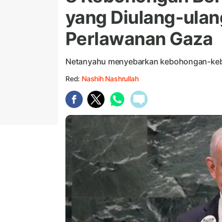
yang Diulang-ulan
Perlawanan Gaza
Netanyahu menyebarkan kebohongan-kebo
Red:
Nashih Nashrullah