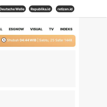
Deutsche Welle
Republika.id
retizen.id
AL
ESGNOW
VISUAL
TV
INDEKS
Shubuh
04:44 WIB
| Sabtu, 25 Safar 1448