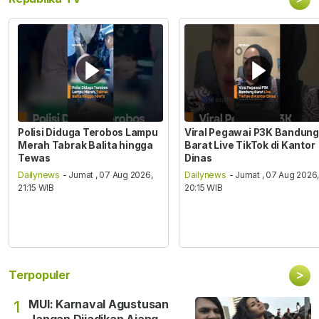
Polisi Diduga Terobos Lampu
Viral Pegawai P3K Bandung
Merah Tabrak Balita hingga
Barat Live TikTok di Kantor
Tewas
Dinas
Dailynews
- Jumat , 07 Aug 2026,
Dailynews
- Jumat , 07 Aug 2026
21:15 WIB
20:15 WIB
>
Terpopuler
MUI: Karnaval Agustusan
1