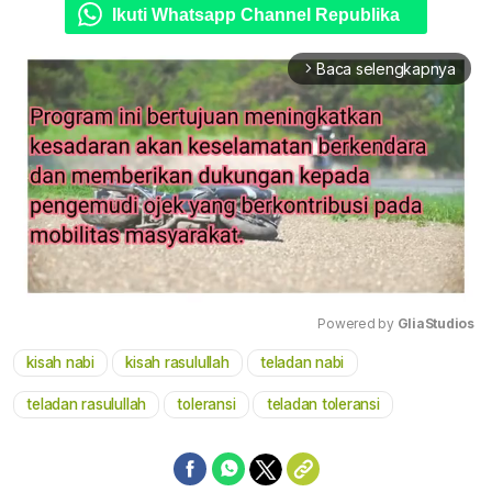
Ikuti Whatsapp Channel Republika
Baca selengkapnya
arrow_forward_ios
Powered by 
GliaStudios
kisah nabi
kisah rasulullah
teladan nabi
Mute
teladan rasulullah
toleransi
teladan toleransi