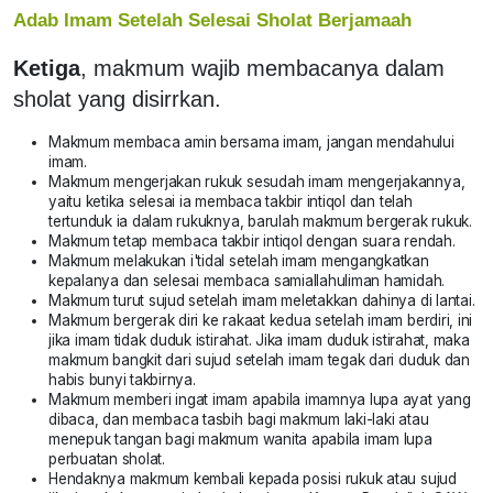
Adab Imam Setelah Selesai Sholat Berjamaah
Ketiga
, makmum wajib membacanya dalam
sholat yang disirrkan.
Makmum membaca amin bersama imam, jangan mendahului
imam.
Makmum mengerjakan rukuk sesudah imam mengerjakannya,
yaitu ketika selesai ia membaca takbir intiqol dan telah
tertunduk ia dalam rukuknya, barulah makmum bergerak rukuk.
Makmum tetap membaca takbir intiqol dengan suara rendah.
Makmum melakukan i'tidal setelah imam mengangkatkan
kepalanya dan selesai membaca samiallahuliman hamidah.
Makmum turut sujud setelah imam meletakkan dahinya di lantai.
Makmum bergerak diri ke rakaat kedua setelah imam berdiri, ini
jika imam tidak duduk istirahat. Jika imam duduk istirahat, maka
makmum bangkit dari sujud setelah imam tegak dari duduk dan
habis bunyi takbirnya.
Makmum memberi ingat imam apabila imamnya lupa ayat yang
dibaca, dan membaca tasbih bagi makmum laki-laki atau
menepuk tangan bagi makmum wanita apabila imam lupa
perbuatan sholat.
Hendaknya makmum kembali kepada posisi rukuk atau sujud