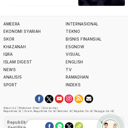
AMEERA
INTERNASIONAL
EKONOMI SYARIAH
TEKNO
SKOR
BISNIS FINANSIAL
KHAZANAH
ESGNOW
IQRA
VISUAL
ISLAM DIGEST
ENGLISH
NEWS
TV
ANALISIS
RAMADHAN
SPORT
INDEKS
About Us
|
Pedoman Siber
|
Disclaimer
Republika.id
|
Ihram.republika.co.id
|
Retizen.id
|
Rejabar.co.id
|
Rejogja.co.id
|
Republika telah diverifikasi oleh Dewan Pers
Sertifikat Nomor 1058/DP-Verifikasi/K/XII/2022