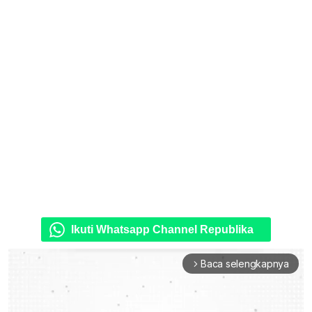
Ikuti Whatsapp Channel Republika
Baca selengkapnya
arrow_forward_ios