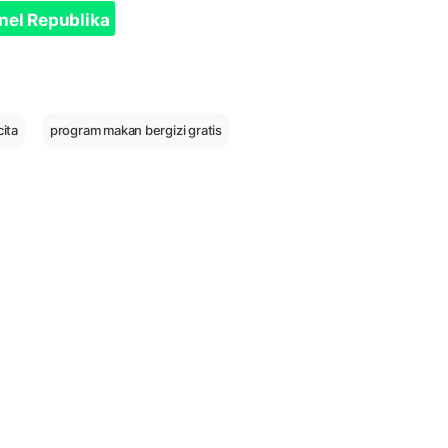
nel Republika
cita
program makan bergizi gratis