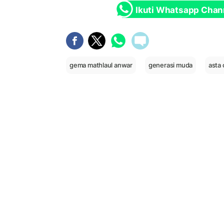
Ikuti Whatsapp Chan
gema mathlaul anwar
generasi muda
asta 