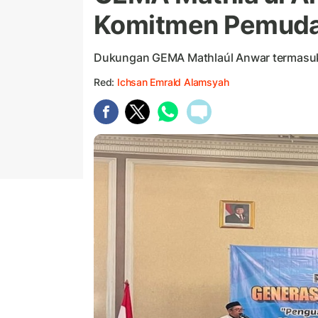
Komitmen Pemuda 
Dukungan GEMA Mathlaúl Anwar termasuk 
Red:
Ichsan Emrald Alamsyah