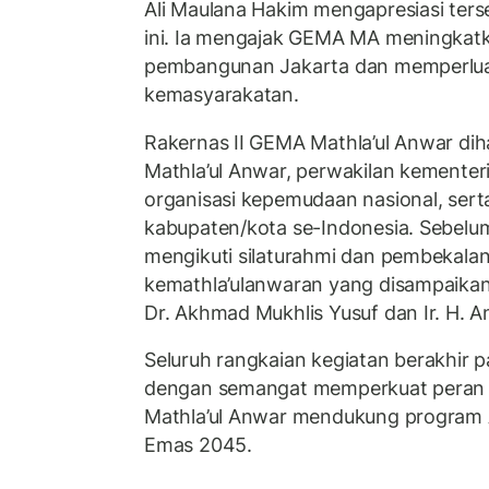
Ali Maulana Hakim mengapresiasi ters
ini. Ia mengajak GEMA MA meningkatk
pembangunan Jakarta dan memperluas
kemasyarakatan.
Rakernas II GEMA Mathla’ul Anwar diha
Mathla’ul Anwar, perwakilan kementer
organisasi kepemudaan nasional, sert
kabupaten/kota se-Indonesia. Sebelu
mengikuti silaturahmi dan pembekala
kemathla’ulanwaran yang disampaika
Dr. Akhmad Mukhlis Yusuf dan Ir. H. A
Seluruh rangkaian kegiatan berakhir 
dengan semangat memperkuat peran s
Mathla’ul Anwar mendukung program A
Emas 2045.