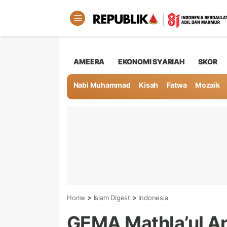
AMEERA
EKONOMI SYARIAH
SKOR
Nabi Muhammad
Kisah
Fatwa
Mozaik
>
>
Home
Islam Digest
Indonesia
GEMA Mathla’ul A