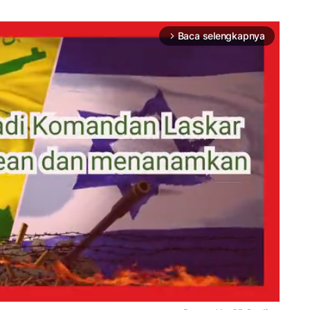
Baca selengkapnya
arrow_forward_ios