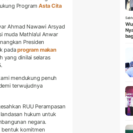
dukung Program
Asta Cita
Sabt
Wuj
war Ahmad Nawawi Arsyad
Nya
i muda Mathla’ul Anwar
bag
anangkan Presiden
k pada
program makan
 yang dinilai selaras
.
, kami mendukung penuh
demi terwujudnya
ngesahkan RUU Perampasan
 landasan hukum untuk
embangunan negara.
i bentuk komitmen