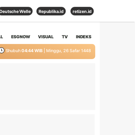
Deutsche Welle
Republika.id
retizen.id
AL
ESGNOW
VISUAL
TV
INDEKS
Shubuh
04:44 WIB
| Minggu, 26 Safar 1448