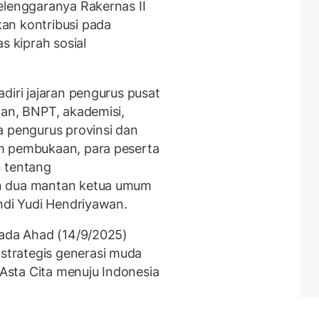
elenggaranya Rakernas II
an kontribusi pada
 kiprah sosial
diri jajaran pengurus pusat
ian, BNPT, akademisi,
a pengurus provinsi dan
m pembukaan, para peserta
n tentang
n dua mantan ketua umum
ndi Yudi Hendriyawan.
pada Ahad (14/9/2025)
trategis generasi muda
sta Cita menuju Indonesia