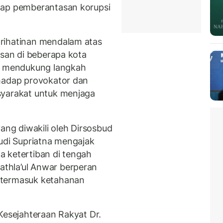
dap pemberantasan korupsi
rihatinan mendalam atas
asan di beberapa kota
Ia mendukung langkah
rhadap provokator dan
syarakat untuk menjaga
yang diwakili oleh Dirsosbud
Rudi Supriatna mengajak
 ketertiban di tengah
thla’ul Anwar berperan
 termasuk ketahanan
Kesejahteraan Rakyat Dr.