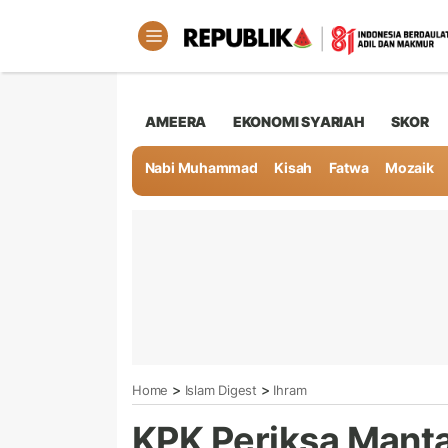
AMEERA
EKONOMI SYARIAH
SKOR
Nabi Muhammad
Kisah
Fatwa
Mozaik
>
>
Home
Islam Digest
Ihram
KPK Periksa Mant