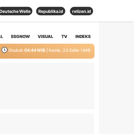
Deutsche Welle
Republika.id
retizen.id
AL
ESGNOW
VISUAL
TV
INDEKS
Shubuh
04:44 WIB
| Kamis, 23 Safar 1448