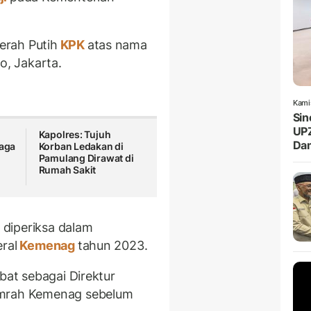
erah Putih
KPK
atas nama
o, Jakarta.
Kami
Sin
UPZ
Kapolres: Tujuh
Da
Jaga
Korban Ledakan di
Pamulang Dirawat di
Rumah Sakit
i diperiksa dalam
ral
Kemenag
tahun 2023.
bat sebagai Direktur
mrah Kemenag sebelum