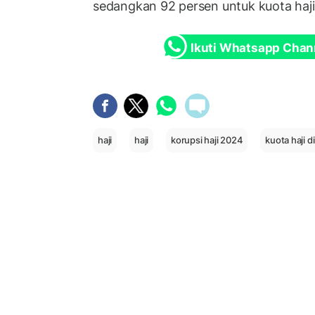
sedangkan 92 persen untuk kuota haji 
Ikuti Whatsapp Chan
haji
haji
korupsi haji 2024
kuota haji d