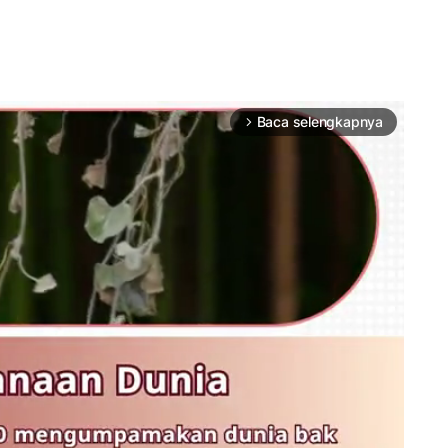
Baca selengkapnya
arrow_forward_ios