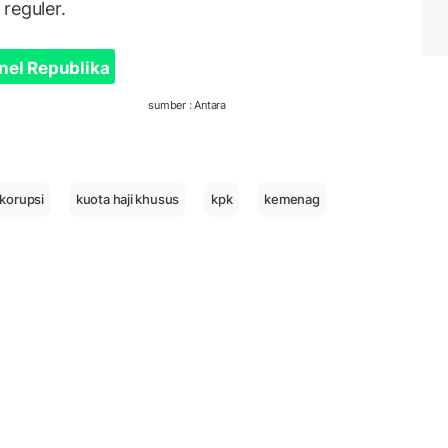
reguler.
nel Republika
sumber : Antara
ikorupsi
kuota haji khusus
kpk
kemenag