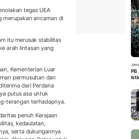
enolakan tegas UEA
g merupakan ancaman di
 itu merusak stabilitas
e arah lintasan yang
Juma
aan, Kementerian Luar
PB 
Ist
caman permusuhan dan
diterima dari Perdana
aya putus asa untuk
ng-terangan terhadapnya.
daritas penuh Kerajaan
litas, kedaulatan,
ranya, serta dukungannya