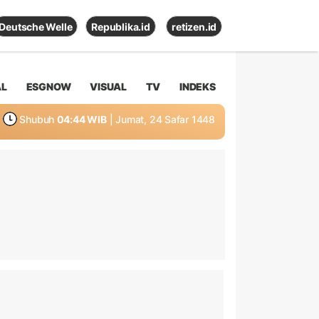
Deutsche Welle
Republika.id
retizen.id
AL
ESGNOW
VISUAL
TV
INDEKS
Shubuh
04:44 WIB
| Jumat, 24 Safar 1448