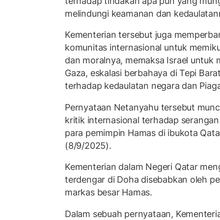
terhadap tindakan apa pun yang mung
melindungi keamanan dan kedaulatan
Kementerian tersebut juga memperba
komunitas internasional untuk memik
dan moralnya, memaksa Israel untuk 
Gaza, eskalasi berbahaya di Tepi Bar
terhadap kedaulatan negara dan Piag
Pernyataan Netanyahu tersebut munc
kritik internasional terhadap seranga
para pemimpin Hamas di ibukota Qata
(8/9/2025).
Kementerian dalam Negeri Qatar men
terdengar di Doha disebabkan oleh pe
markas besar Hamas.
Dalam sebuah pernyataan, Kementeria