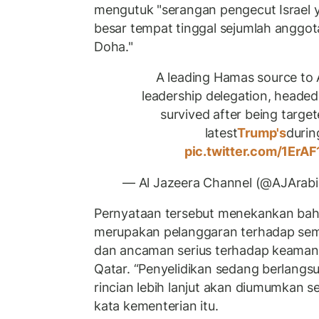
mengutuk "serangan pengecut Israel
besar tempat tinggal sejumlah anggota
Doha."
A leading Hamas source to
leadership delegation, headed 
survived after being targete
latest
Trump's
durin
pic.twitter.com/1ErAF
— Al Jazeera Channel (@AJArab
Pernyataan tersebut menekankan bahw
merupakan pelanggaran terhadap sem
dan ancaman serius terhadap keaman
Qatar.
“Penyelidikan sedang berlangsun
rincian lebih lanjut akan diumumkan se
kata kementerian itu.