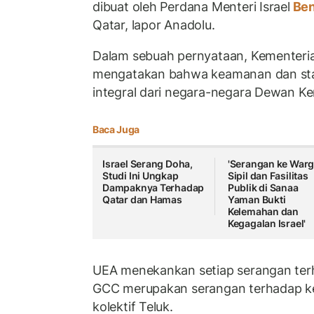
dibuat oleh Perdana Menteri Israel
Ben
Qatar, lapor Anadolu.
Dalam sebuah pernyataan, Kementeri
mengatakan bahwa keamanan dan stabi
integral dari negara-negara Dewan Ke
Baca Juga
Israel Serang Doha,
'Serangan ke War
Studi Ini Ungkap
Sipil dan Fasilitas
Dampaknya Terhadap
Publik di Sanaa
Qatar dan Hamas
Yaman Bukti
Kelemahan dan
Kegagalan Israel'
UEA menekankan setiap serangan ter
GCC merupakan serangan terhadap k
kolektif Teluk.