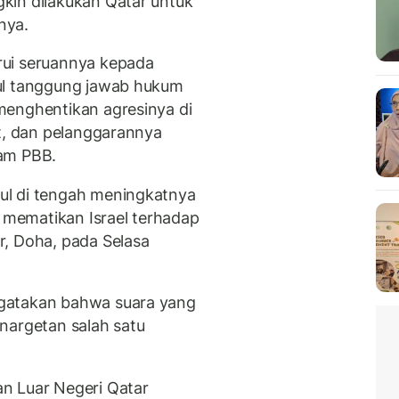
kin dilakukan Qatar untuk
nya.
rui seruannya kepada
ul tanggung jawab hukum
menghentikan agresinya di
at, dan pelanggarannya
am PBB.
ul di tengah meningkatnya
n mematikan Israel terhadap
r, Doha, pada Selasa
gatakan bahwa suara yang
nargetan salah satu
n Luar Negeri Qatar