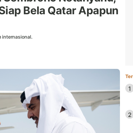
Siap Bela Qatar Apapun
 internasional.
Ter
1
2