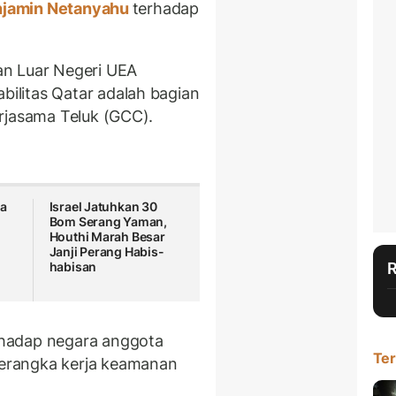
jamin Netanyahu
terhadap
an Luar Negeri UEA
litas Qatar adalah bagian
rjasama Teluk (GCC).
ga
Israel Jatuhkan 30
Bom Serang Yaman,
Houthi Marah Besar
Janji Perang Habis-
habisan
hadap negara anggota
Ter
erangka kerja keamanan