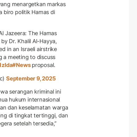
 yang menargetkan markas
 biro politik Hamas di
 Al Jazeera: The Hamas
by Dr. Khalil Al-Hayya,
d in an Israeli airstrike
g a meeting to discuss
1zIda
#News
proposal.
ic)
September 9, 2025
a serangan kriminal ini
ua hukum internasional
an dan keselamatan warga
g di tingkat tertinggi, dan
gera setelah tersedia,”