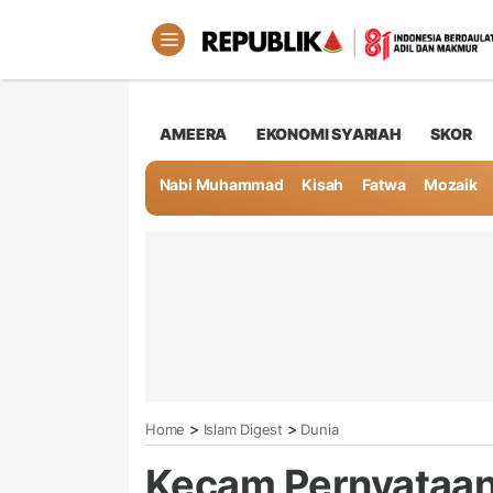
AMEERA
EKONOMI SYARIAH
SKOR
Nabi Muhammad
Kisah
Fatwa
Mozaik
>
>
Home
Islam Digest
Dunia
Kecam Pernyataan