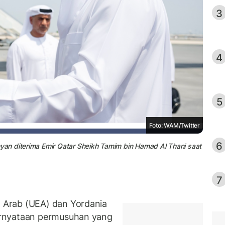
3
4
5
Foto: WAM/Twitter
6
an diterima Emir Qatar Sheikh Tamim bin Hamad Al Thani saat
7
Arab (UEA) dan Yordania
ernyataan permusuhan yang