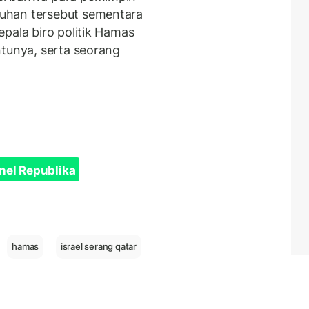
uhan tersebut sementara
pala biro politik Hamas
ntunya, serta seorang
nel Republika
hamas
israel serang qatar