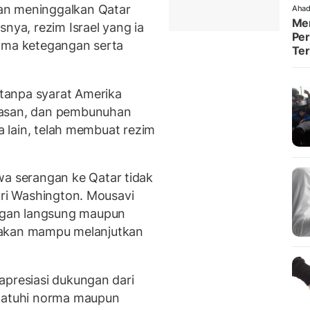
an meninggalkan Qatar
Ahad
Men
ya, rezim Israel yang ia
Per
tama ketegangan serta
Te
tanpa syarat Amerika
dasan, dan pembunuhan
ra lain, telah membuat rezim
 serangan ke Qatar tidak
ari Washington. Mousavi
gan langsung maupun
ak akan mampu melanjutkan
apresiasi dukungan dari
ematuhi norma maupun