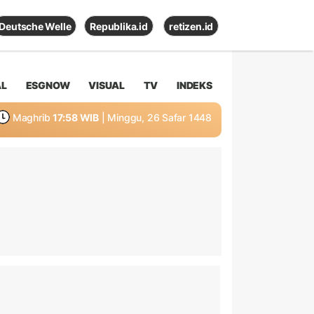
Deutsche Welle
Republika.id
retizen.id
AL
ESGNOW
VISUAL
TV
INDEKS
Maghrib
17:58 WIB
| Minggu, 26 Safar 1448