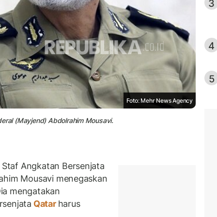
3
4
5
Foto: Mehr News Agency
deral (Mayjend) Abdolrahim Mousavi.
Staf Angkatan Bersenjata
rahim Mousavi menegaskan
 Dia mengatakan
rsenjata
Qatar
harus