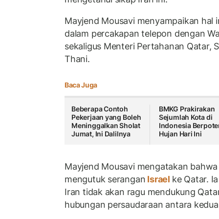
Mayjend Mousavi menyampaikan hal in
dalam percakapan telepon dengan Wak
sekaligus Menteri Pertahanan Qatar, 
Thani.
Baca Juga
Beberapa Contoh
BMKG Prakirakan
Pekerjaan yang Boleh
Sejumlah Kota di
Meninggalkan Sholat
Indonesia Berpote
Jumat, Ini Dalilnya
Hujan Hari Ini
Mayjend Mousavi mengatakan bahwa 
mengutuk serangan
Israel
ke Qatar. I
Iran tidak akan ragu mendukung Qat
hubungan persaudaraan antara kedua