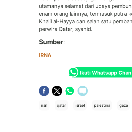
utamanya selamat dari upaya pembun
enam orang lainnya, termasuk putra ke
Khalil al-Hayya dan salah satu pemba
perwira Qatar, syahid.
Sumber
:
IRNA
Ikuti Whatsapp Chan
iran
qatar
israel
palestina
gaza