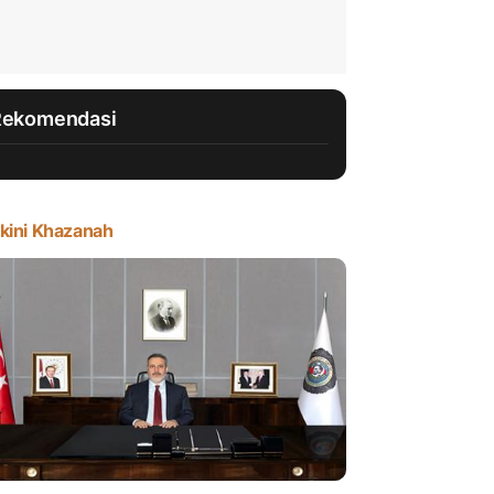
Rekomendasi
kini Khazanah