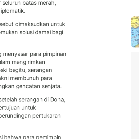
r seluruh batas merah,
diplomatik.
sebut dimaksudkan untuk
ukan solusi damai bagi
ang menyasar para pimpinan
malam mengirimkan
ski begitu, serangan
yakni membunuh para
ngkan gencatan senjata.
etelah serangan di Doha,
rtujuan untuk
perundingan pertukaran
si bahwa para pemimpin