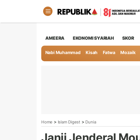
AMEERA
EKONOMI SYARIAH
SKOR
Nabi Muhammad
Kisah
Fatwa
Mozaik
>
>
Home
Islam Digest
Dunia
Janji Jenderal Mou