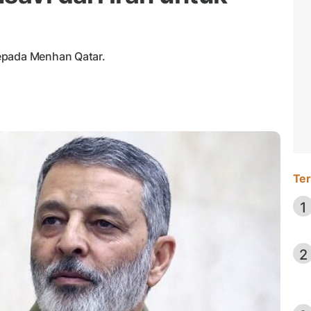
epada Menhan Qatar.
Ter
1
2