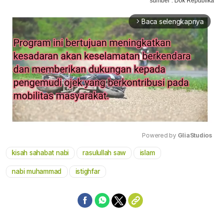
sumber : Dok Republika
Baca selengkapnya
arrow_forward_ios
Powered by 
GliaStudios
kisah sahabat nabi
rasulullah saw
islam
Mute
nabi muhammad
istighfar