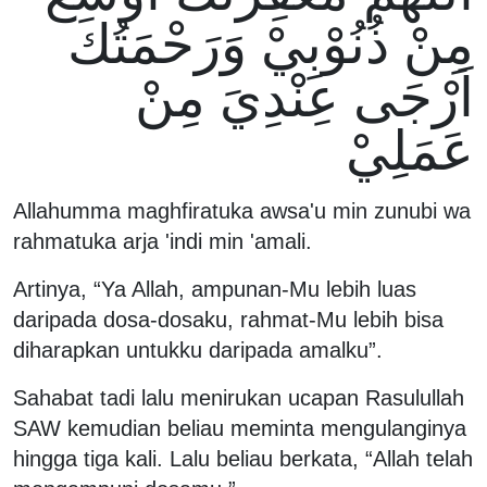
مِنْ ذُنُوْبِيْ وَرَحْمَتُكَ
اَرْجَى عِنْدِيَ مِنْ
عَمَلِيْ
Allahumma maghfiratuka awsa'u min zunubi wa
rahmatuka arja 'indi min 'amali.
Artinya, “Ya Allah, ampunan-Mu lebih luas
daripada dosa-dosaku, rahmat-Mu lebih bisa
diharapkan untukku daripada amalku”.
Sahabat tadi lalu menirukan ucapan Rasulullah
SAW kemudian beliau meminta mengulanginya
hingga tiga kali. Lalu beliau berkata, “Allah telah