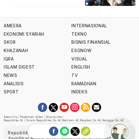
AMEERA
INTERNASIONAL
EKONOMI SYARIAH
TEKNO
SKOR
BISNIS FINANSIAL
KHAZANAH
ESGNOW
IQRA
VISUAL
ISLAM DIGEST
ENGLISH
NEWS
TV
ANALISIS
RAMADHAN
SPORT
INDEKS
About Us
|
Pedoman Siber
|
Disclaimer
Republika.id
|
Ihram.republika.co.id
|
Retizen.id
|
Rejabar.co.id
|
Rejogja.co.id
|
Republika telah diverifikasi oleh Dewan Pers
Sertifikat Nomor 1058/DP-Verifikasi/K/XII/2022