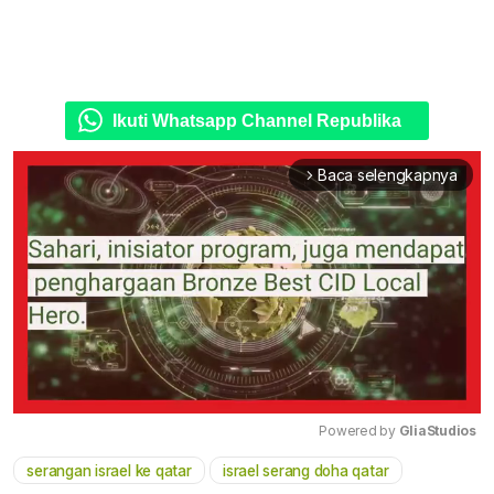
Ikuti Whatsapp Channel Republika
Baca selengkapnya
arrow_forward_ios
Powered by 
GliaStudios
serangan israel ke qatar
israel serang doha qatar
Mute