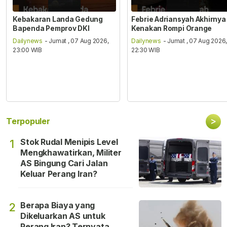
Kebakaran Landa Gedung
Febrie Adriansyah Akhirnya
Bapenda Pemprov DKI
Kenakan Rompi Orange
Dailynews
- Jumat , 07 Aug 2026,
Dailynews
- Jumat , 07 Aug 2026
23:00 WIB
22:30 WIB
>
Terpopuler
Stok Rudal Menipis Level
1
Mengkhawatirkan, Militer
AS Bingung Cari Jalan
Keluar Perang Iran?
Berapa Biaya yang
2
Dikeluarkan AS untuk
Perang Iran? Ternyata