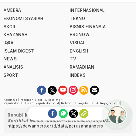
AMEERA
INTERNASIONAL
EKONOMI SYARIAH
TEKNO
SKOR
BISNIS FINANSIAL
KHAZANAH
ESGNOW
IQRA
VISUAL
ISLAM DIGEST
ENGLISH
NEWS
TV
ANALISIS
RAMADHAN
SPORT
INDEKS
About Us
|
Pedoman Siber
|
Disclaimer
Republika.id
|
Ihram.republika.co.id
|
Retizen.id
|
Rejabar.co.id
|
Rejogja.co.id
|
Republika telah diverifikasi oleh Dewan Pers
Sertifikat Nomor 1058/DP-Verifikasi/K/XII/2022
https://dewanpers.or.id/data/perusahaanpers
Ask me!