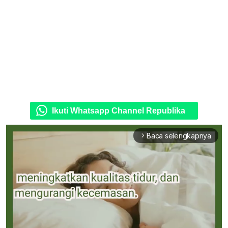
Ikuti Whatsapp Channel Republika
Baca selengkapnya
arrow_forward_ios