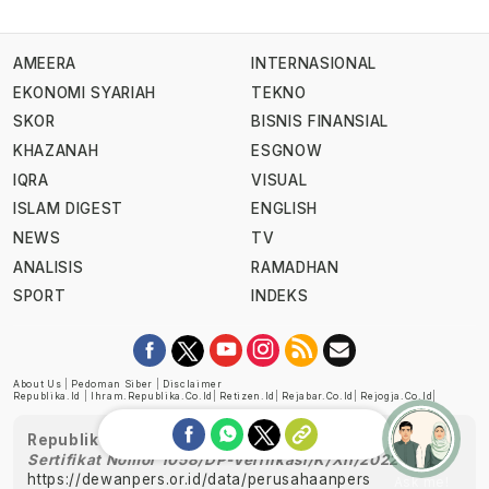
AMEERA
INTERNASIONAL
EKONOMI SYARIAH
TEKNO
SKOR
BISNIS FINANSIAL
KHAZANAH
ESGNOW
IQRA
VISUAL
ISLAM DIGEST
ENGLISH
NEWS
TV
ANALISIS
RAMADHAN
SPORT
INDEKS
About Us
|
Pedoman Siber
|
Disclaimer
Republika.id
|
Ihram.republika.co.id
|
Retizen.id
|
Rejabar.co.id
|
Rejogja.co.id
|
Republika telah diverifikasi oleh Dewan Pers
Sertifikat Nomor 1058/DP-Verifikasi/K/XII/2022
https://dewanpers.or.id/data/perusahaanpers
Ask me!