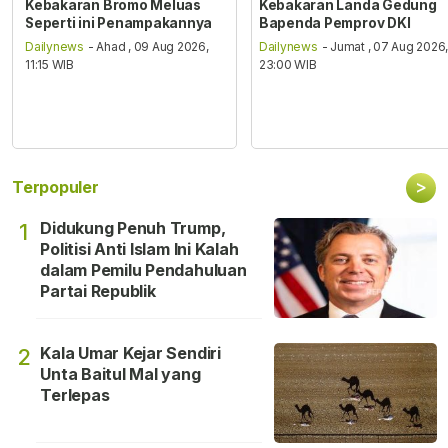
Kebakaran Bromo Meluas
Kebakaran Landa Gedung
Seperti ini Penampakannya
Bapenda Pemprov DKI
Dailynews
- Ahad , 09 Aug 2026,
Dailynews
- Jumat , 07 Aug 2026
11:15 WIB
23:00 WIB
>
Terpopuler
Didukung Penuh Trump,
1
Politisi Anti Islam Ini Kalah
dalam Pemilu Pendahuluan
Partai Republik
Kala Umar Kejar Sendiri
2
Unta Baitul Mal yang
Terlepas