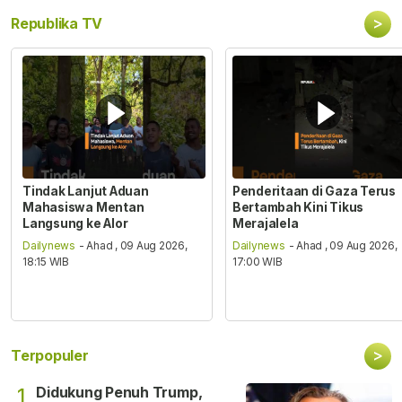
>
Republika TV
Tindak Lanjut Aduan
Penderitaan di Gaza Terus
Mahasiswa Mentan
Bertambah Kini Tikus
Langsung ke Alor
Merajalela
Dailynews
- Ahad , 09 Aug 2026,
Dailynews
- Ahad , 09 Aug 2026,
18:15 WIB
17:00 WIB
>
Terpopuler
Didukung Penuh Trump,
1