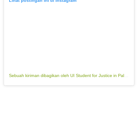
Lihat postingan ini di Instagram
Sebuah kiriman dibagikan oleh UI Student for Justice in Palestine (@uisjp)