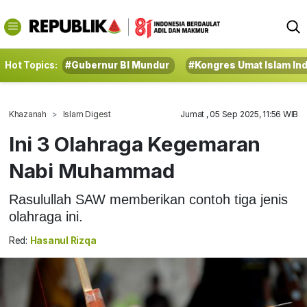
Hot Topics:
#Gubernur BI Mundur
#Kongres Umat Islam In
Khazanah
Islam Digest
Jumat , 05 Sep 2025, 11:56 WIB
Ini 3 Olahraga Kegemaran
Nabi Muhammad
Rasulullah SAW memberikan contoh tiga jenis
olahraga ini.
Red:
Hasanul Rizqa