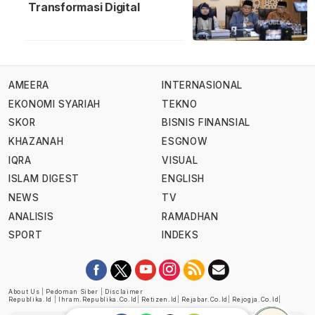
Transformasi Digital
AMEERA
INTERNASIONAL
EKONOMI SYARIAH
TEKNO
SKOR
BISNIS FINANSIAL
KHAZANAH
ESGNOW
IQRA
VISUAL
ISLAM DIGEST
ENGLISH
NEWS
TV
ANALISIS
RAMADHAN
SPORT
INDEKS
About Us
|
Pedoman Siber
|
Disclaimer
Republika.id
|
Ihram.republika.co.id
|
Retizen.id
|
Rejabar.co.id
|
Rejogja.co.id
|