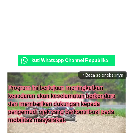
Ikuti Whatsapp Channel Republika
Baca selengkapnya
arrow_forward_ios