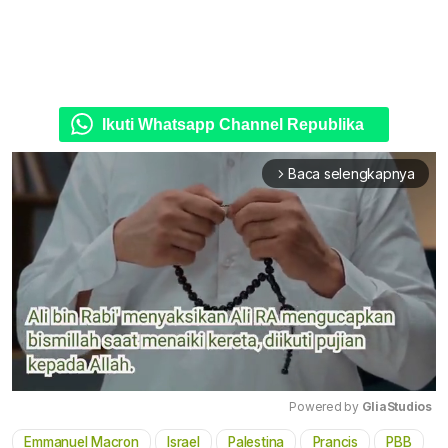
Ikuti Whatsapp Channel Republika
Baca selengkapnya
arrow_forward_ios
Powered by 
GliaStudios
Emmanuel Macron
Israel
Palestina
Prancis
PBB