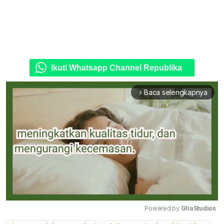
Ikuti Whatsapp Channel Republika
Baca selengkapnya
arrow_forward_ios
Powered by 
GliaStudios