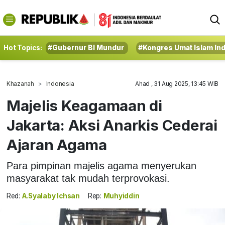
Hot Topics:
#Gubernur BI Mundur
#Kongres Umat Islam In
Khazanah
Indonesia
Ahad , 31 Aug 2025, 13:45 WIB
Majelis Keagamaan di
Jakarta: Aksi Anarkis Cederai
Ajaran Agama
Para pimpinan majelis agama menyerukan
masyarakat tak mudah terprovokasi.
Red:
A.Syalaby Ichsan
Rep:
Muhyiddin