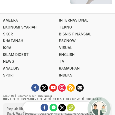
AMEERA
INTERNASIONAL
EKONOMI SYARIAH
TEKNO
SKOR
BISNIS FINANSIAL
KHAZANAH
ESGNOW
IQRA
VISUAL
ISLAM DIGEST
ENGLISH
NEWS
TV
ANALISIS
RAMADHAN
SPORT
INDEKS
About Us
|
Pedoman Siber
|
Disclaimer
Republika.id
|
Ihram.republika.co.id
|
Retizen.id
|
Rejabar.co.id
|
Rejogja.co.id
|
Republika telah diverifikasi oleh Dewan Pers
Sertifikat Nomor 1058/DP-Verifikasi/K/XII/2022