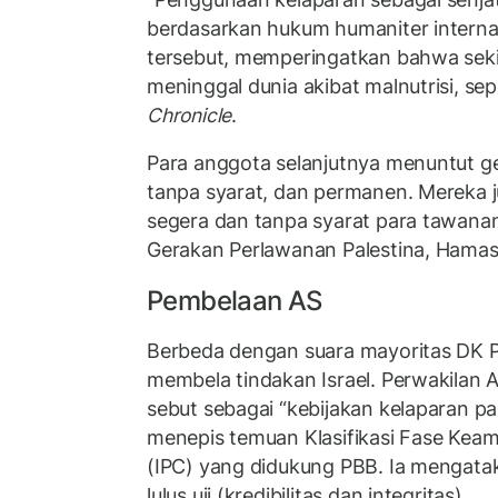
berdasarkan hukum humaniter internas
tersebut, memperingatkan bahwa sekit
meninggal dunia akibat malnutrisi, sep
Chronicle
.
Para anggota selanjutnya menuntut ge
tanpa syarat, dan permanen. Mereka
segera dan tanpa syarat para tawanan
Gerakan Perlawanan Palestina, Hamas
Pembelaan AS
Berbeda dengan suara mayoritas DK P
membela tindakan Israel. Perwakilan 
sebut sebagai “kebijakan kelaparan pa
menepis temuan Klasifikasi Fase Ke
(IPC) yang didukung PBB. Ia mengatak
lulus uji (kredibilitas dan integritas).