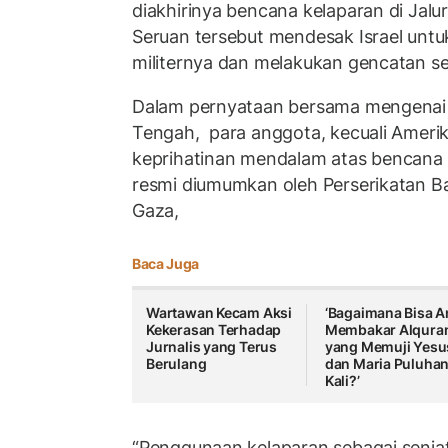
diakhirinya bencana kelaparan di Jalu
Seruan tersebut mendesak Israel unt
militernya dan melakukan gencatan se
Dalam pernyataan bersama mengenai
Tengah, para anggota, kecuali Ameri
keprihatinan mendalam atas bencana 
resmi diumumkan oleh Perserikatan B
Gaza,
Baca Juga
Wartawan Kecam Aksi
‘Bagaimana Bisa 
Kekerasan Terhadap
Membakar Alqura
Jurnalis yang Terus
yang Memuji Yesu
Berulang
dan Maria Puluha
Kali?’
“Penggunaan kelaparan sebagai senjat