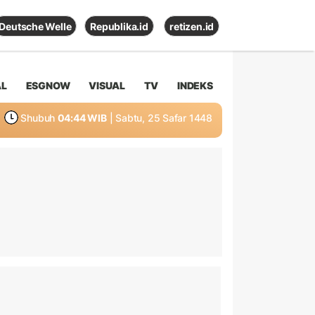
Deutsche Welle
Republika.id
retizen.id
AL
ESGNOW
VISUAL
TV
INDEKS
Shubuh
04:44 WIB
| Sabtu, 25 Safar 1448