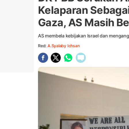
Kelaparan Sebagai
Gaza, AS Masih Bel
AS membela kebijakan Israel dan mengangg
Red:
A.Syalaby Ichsan