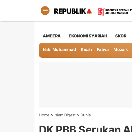
AMEERA
EKONOMI SYARIAH
SKOR
Nabi Muhammad
Kisah
Fatwa
Mozaik
>
>
Home
Islam Digest
Dunia
DK PBB Serukan A