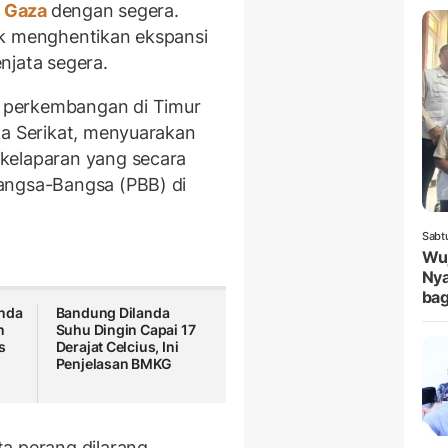
r
Gaza
dengan segera.
uk menghentikan ekspansi
njata segera.
 perkembangan di Timur
ka Serikat, menyuarakan
kelaparan yang secara
angsa-Bangsa (PBB) di
Sabt
Wuj
Nya
bag
Anda
Bandung Dilanda
n
Suhu Dingin Capai 17
s
Derajat Celcius, Ini
n
Penjelasan BMKG
a perang dilarang