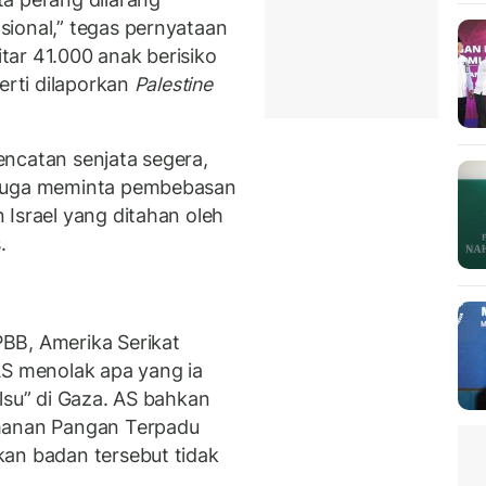
ional,” tegas pernyataan
ar 41.000 anak berisiko
erti dilaporkan
Palestine
ncatan senjata segera,
 juga meminta pembebasan
 Israel yang ditahan oleh
.
BB, Amerika Serikat
AS menolak apa yang ia
lsu” di Gaza. AS bahkan
amanan Pangan Terpadu
an badan tersebut tidak