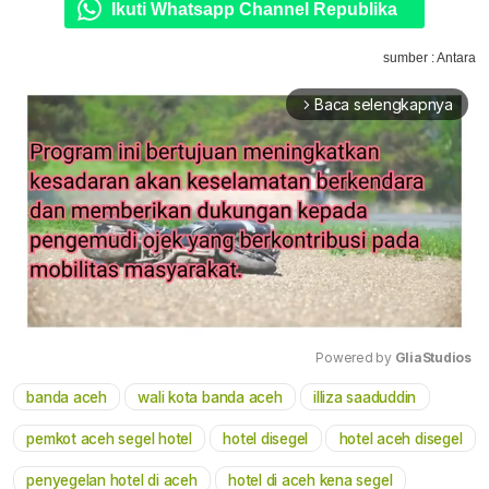
Ikuti Whatsapp Channel Republika
sumber : Antara
Baca selengkapnya
arrow_forward_ios
Powered by 
GliaStudios
banda aceh
wali kota banda aceh
illiza saaduddin
Mute
pemkot aceh segel hotel
hotel disegel
hotel aceh disegel
penyegelan hotel di aceh
hotel di aceh kena segel