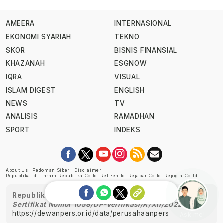
AMEERA
INTERNASIONAL
EKONOMI SYARIAH
TEKNO
SKOR
BISNIS FINANSIAL
KHAZANAH
ESGNOW
IQRA
VISUAL
ISLAM DIGEST
ENGLISH
NEWS
TV
ANALISIS
RAMADHAN
SPORT
INDEKS
About Us
|
Pedoman Siber
|
Disclaimer
Republika.id
|
Ihram.republika.co.id
|
Retizen.id
|
Rejabar.co.id
|
Rejogja.co.id
|
Republika telah diverifikasi oleh Dewan Pers
Sertifikat Nomor 1058/DP-Verifikasi/K/XII/2022
https://dewanpers.or.id/data/perusahaanpers
Ask me!